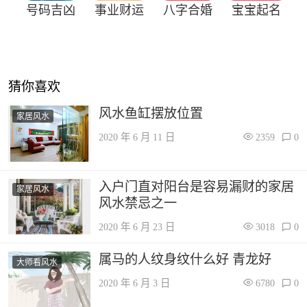
号码吉凶
事业财运
八字合婚
宝宝起名
猜你喜欢
风水鱼缸摆放位置
家居风水
2020 年 6 月 11 日
2359
0
入户门直对阳台是容易漏财的家居
家居风水
风水禁忌之一
2020 年 6 月 23 日
3018
0
属马的人纹身纹什么好 青龙好
大师看风水
2020 年 6 月 3 日
6780
0