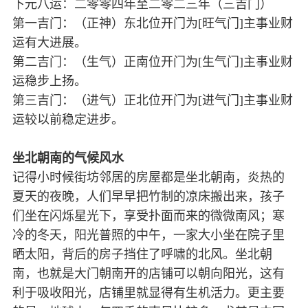
下元八运：二零零四年至二零二三年（三吉门）
第一吉门：（正神）东北位开门为[旺气门]主事业财
运有大进展。
第二吉门：（生气）正南位开门为[生气门]主事业财
运稳步上扬。
第三吉门：（进气）正北位开门为[进气门]主事业财
运较以前稳定进步。
坐北朝南的气候风水
记得小时候街坊邻居的房屋都是坐北朝南，炎热的
夏天的夜晚，人们早早把竹制的凉床搬出来，孩子
们坐在闪烁星光下，享受扑面而来的微微南风；寒
冷的冬天，阳光普照的中午，一家大小坐在院子里
晒太阳，背后的房子挡住了呼啸的北风。坐北朝
南，也就是大门朝南开的店铺可以朝向阳光，这有
利于吸收阳光，店铺里就显得有生机活力。更主要