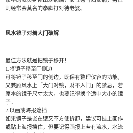
家中的成员身体出现病痛，女性易有妇女病，男性
则经常会莫名的拳脚打对待老婆。
风水镜子对着大门破解
最佳方法就是把镜子移开！
1.将镜子移至门侧边
可将镜子移至门的侧边，既保有整理仪容的功能，
又兼顾风水上「大门对镜，财不入门」的禁忌，若
原本的镜子尺寸太大，也要记得换个适中大小的镜
子。
2.以画或海报遮挡
如果镜子是嵌在壁又不方便拆卸，建议可挂上画作
或贴上海报挡住，但要记得画报上若有流水，水流