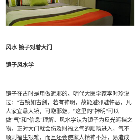
风水 镜子对着大门
镜子风水学
镜子在古时是用做避邪的。明代大医学家李时珍说
过："古镜如古剑，若有神明，故能避邪魅忤恶，凡
人家宜悬大镜，可避邪魅。"这里的"神明"可以
做"气"和"信息"理解。风水学认为镜子为反光遮挡之
物，正对大门就会伤及财福之气的顺畅进入，气不
顺则福生艰难，而且还会使家人精神不好，易造成