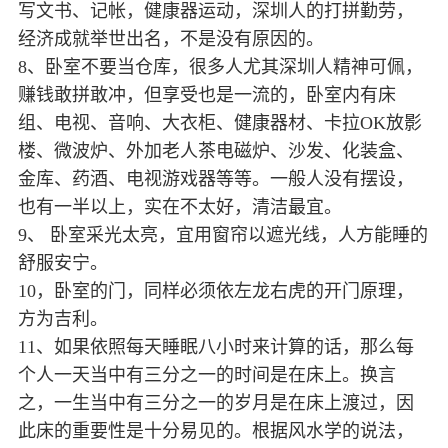
写文书、记帐，健康器运动，深圳人的打拼勤劳，
经济成就举世出名，不是没有原因的。
8、卧室不要当仓库，很多人尤其深圳人精神可佩，
赚钱敢拼敢冲，但享受也是一流的，卧室内有床
组、电视、音响、大衣柜、健康器材、卡拉OK放影
楼、微波炉、外加老人茶电磁炉、沙发、化装盒、
金库、药酒、电视游戏器等等。一般人没有摆设，
也有一半以上，实在不太好，清洁最宜。
9、 卧室采光太亮，宜用窗帘以遮光线，人方能睡的
舒服安宁。
10，卧室的门，同样必须依左龙右虎的开门原理，
方为吉利。
11、如果依照每天睡眠八小时来计算的话，那么每
个人一天当中有三分之一的时间是在床上。换言
之，一生当中有三分之一的岁月是在床上渡过，因
此床的重要性是十分易见的。根据风水学的说法，