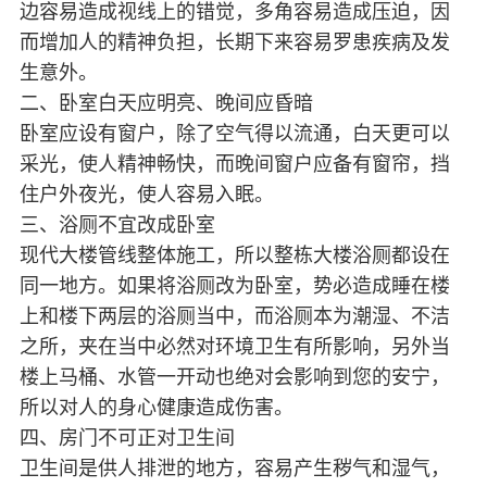
边容易造成视线上的错觉，多角容易造成压迫，因
而增加人的精神负担，长期下来容易罗患疾病及发
生意外。
二、卧室白天应明亮、晚间应昏暗
卧室应设有窗户，除了空气得以流通，白天更可以
采光，使人精神畅快，而晚间窗户应备有窗帘，挡
住户外夜光，使人容易入眠。
三、浴厕不宜改成卧室
现代大楼管线整体施工，所以整栋大楼浴厕都设在
同一地方。如果将浴厕改为卧室，势必造成睡在楼
上和楼下两层的浴厕当中，而浴厕本为潮湿、不洁
之所，夹在当中必然对环境卫生有所影响，另外当
楼上马桶、水管一开动也绝对会影响到您的安宁，
所以对人的身心健康造成伤害。
四、房门不可正对卫生间
卫生间是供人排泄的地方，容易产生秽气和湿气，