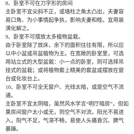
8、卧室不可在刀字形的房间
主卧室不宜尖斜不正，或墙柱之角太凸出，夫妻容
易口角、为小事情起争执，影响夫妻和睦。宜用装
潢化解之。
9、卧室不可摆放太多植物盆栽。
由于卧室除了放床，余下的面积往往有限，所以应
以中小盆或吊盆植物为主。在宽敞的卧室里，可选
用站立式的大型盆栽：小一点的卧室，则可选择吊
挂式的盆栽；或将植物套上精美的套盆或摆放在窗
台或化妆台上。
10、卧室不可全无窗户、光线太暗，或是空气不流
通。
主卧室不宜太阴暗，虽然风水学言“明厅暗房”，但如
果房间窗户太小或无，则空气不对流，阳光不易进
入，阳气不足，气滞不畅，易使人头痛昏沉、脾气
暴躁。