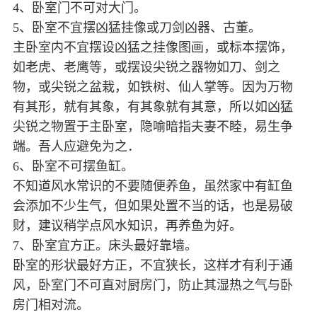
4、卧室门不可对大门。
5、卧室不宜摆凶猛挂像或刀剑凶器、古董。
主卧室内不宜摆设凶猛之挂像图画，或标本摆饰，
如老虎、老鹰等，或摆设尖锐之器物如刀、剑之
物，或尖锐之盆栽，如铁树、仙人掌等。因为万物
有其形，就有其象，有其象就有其意，所以如凶猛
尖锐之物置于主卧室，隐喻暗指夫妻不睦，易生争
端。吾人应避免为之．
6、卧室不可摆鱼缸。
不知道风水常识的不要随便养鱼，虽然家中有缸鱼
会添加不少生气，但如果处置不当的话，也是易破
财，建议稍学点风水知识，再养鱼为好。
7、卧室宜方正。床头最好靠墙。
卧室的形状最好方正，不宜狭长，这样才有利于通
风，卧室门不可直对厨房门，防止其湿热之气与卧
房门相对流。