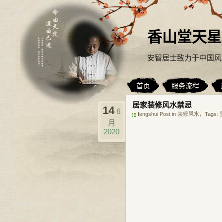
香山堂天星
安智居士致力于中国风
首页
服务流程
居家装修风水禁忌
14
6
fengshui Post in
装修风水
，Tags:
月
2020