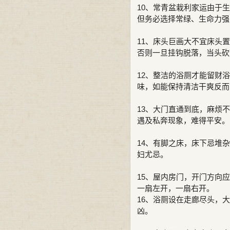
10、常青盆栽利家运由于
但务必选择常绿、生命力强
11、床头巨画大不宜床头
否则一旦挂钩脱落，当头砍
12、整洁的浴厕才能留财
味，如能保持清洁干爽反而
13、大门直通到底，麻烦
遇及私奔现象，难得平安。
14、有脚之床，床下忌堆
妇尤忌。
15、屋内房门，开门方向
一扇左开，一扇右开。
16、浴厕设在走廊尽头，
凶。