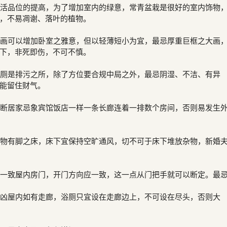
生活品位的提高，为了增加室内的绿意，常青盆栽是很好的室内饰物
，不易凋谢、落叶的植物。
置画可以增加卧室之雅意，但以轻薄短小为宜，最忌厚重巨框之大画
下，非死即伤，不可不慎。
浴厕是排污之所，除了方位要合规中局之外，最忌阴湿、不洁、有异
能留住财气。
不断居家忌象宾馆饭店一样一条长廊连着一排数个房间，否则易发生
杂物有脚之床，床下宜保持空旷通风，切不可于床下堆放杂物，新婚
应一致屋内房门，开门方向应一致，这一点从门把手就可以断定。最
大凶屋内如有走廊，浴厕只宜设在走廊边上，不可设在尽头，否则大