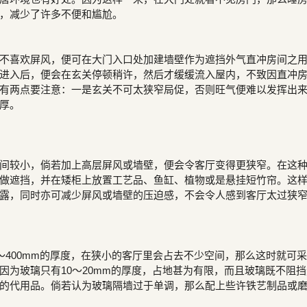
，减少了许多不便和尴尬。
不喜欢屏风，便可在大门入口处加建墙壁作为遮挡外气直冲房间之
进入后，便会在玄关停顿稍许，然后才缓缓流入屋内，不致因直冲
有两点要注意：一是玄关不可太狭窄局促，否则旺气便难以发挥出
厚。
间较小，倘若加上高层屏风或墙壁，便会令客厅变得更狭窄。在这
做遮挡，并在矮柜上放置工艺品、鱼缸、植物或是悬挂短竹帘。这
露，同时亦可减少屏风或墙壁的压迫感，不会令人感到客厅太过狭
0～400mm的厚度，在狭小的客厅里会占去不少空间，那么这时就可
因为玻璃只有10～20mm的厚度，占地甚为有限，而且玻璃既不阻挡
的代用品。倘若认为玻璃隔墙过于单调，那么配上些许铁艺制品或