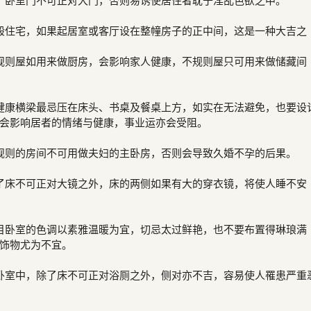
。卧室门不可正对大门，否则易诱使居住者耽于淫乱色欲之中。
般住宅，如果起居室或客厅设在整幢房子的正中间，这是一种大吉之
规则屋如用来做厨房，会影响家人健康，不规则屋只可用来做储藏间
健康横梁最忌压在床头、书桌及餐桌上方，如实在无法避免，也要设
会影响居者的情绪与健康，事业运亦会受阻。
规则的房间不可用做夫妇的主卧房，否则会导致久婚不孕的后果。
了床不可正对大镜之外，床的两侧如果有大的穿衣镜，将使人睡不安
目卧室的色调以素雅温暖为宜，切忌太过鲜艳，也不要布置得琳琅满
饰物尤为不宜。
卧室中，除了床不可正对浴厕之外，侧对亦不吉，容易使人罹患严重