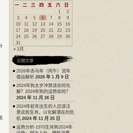
一
二
三
四
五
六
日
1
2
3
4
5
6
7
8
9
10
11
12
13
14
15
16
17
18
19
20
21
22
23
24
25
26
27
28
29
30
31
计
« 1月
近期文章
2026年赤马年（丙午）流年
值运解析
2026 年 1 月 9 日
2024年狗太岁冲煞该如何化
解？2024年狗的运势如何？
2024 年 11 月 26 日
2024年蛇年出生的人应该注
意这些生肖，以化解潜在的危
恶
机
2024 年 11 月 25 日
运势分析-1970生肖狗2024年
运势：财运上升，理性消费