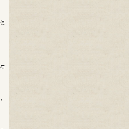
简便
疾病
帘，