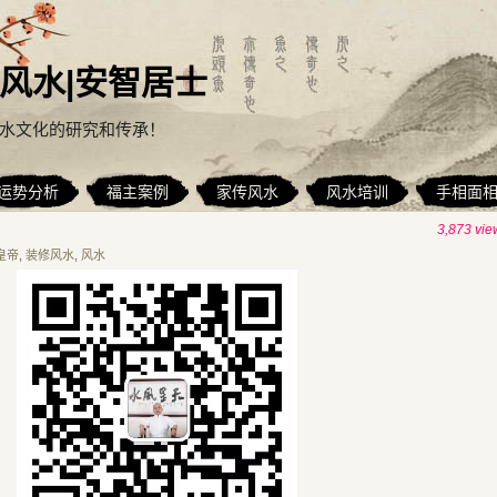
风水|安智居士
水文化的研究和传承！
运势分析
福主案例
家传风水
风水培训
手相面
3,873 vie
皇帝
,
装修风水
,
风水