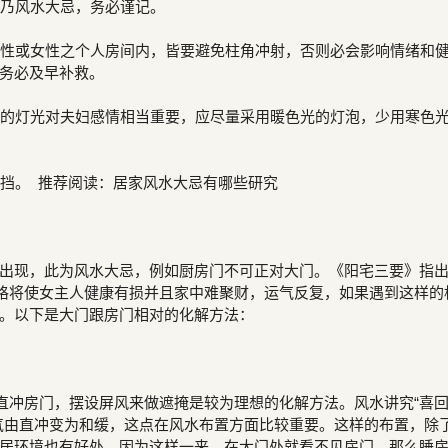
窗乃风水大忌，务必谨记。
男性或女性之个人房间内，皆要避免柱角冲射，否则必会影响情绪和
务必及早补救。
房的灯光对夫妇感情相当重要，应尽量采用暖色光的灯泡，少用寒色
抵挡。 推荐阅读：居家风水大忌有哪些研究
出现，此为风水大忌，例如厨房门不可正对大门。《阳宅三要》指
此格将使女主人健康有损并且家中难聚财，运气反复，如果遇到这样的
。以下是大门跟房门相对的化解方法：
门直冲房门，摆设屏风来做遮掩是较为理想的化解方法。风水讲究“喜
气由直冲变为和缓，这点在风水布置方面比较重要。这样的布置，除
居环境也有好处。因为这样一来，在大门处就看不见房门，那么睡