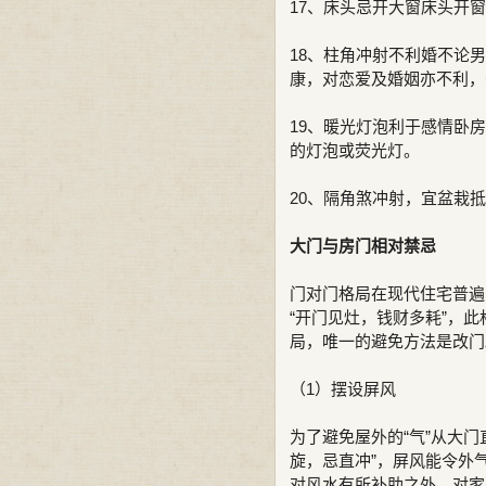
17、床头忌开大窗床头开
18、柱角冲射不利婚不论
康，对恋爱及婚姻亦不利，
19、暖光灯泡利于感情卧
的灯泡或荧光灯。
20、隔角煞冲射，宜盆栽
大门与房门相对禁忌
门对门格局在现代住宅普遍
“开门见灶，钱财多耗”，
局，唯一的避免方法是改门
（1）摆设屏风
为了避免屋外的“气”从大
旋，忌直冲”，屏风能令外
对风水有所补助之外，对家