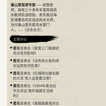
香山堂首席专家
——安智老
师，具有三十多年丰富现场风
水勘测实战经验，系东南沿海
区域著名的实战派风水大师，
当代香山堂天星风水掌门
人。.....
（点击全文）
。
近期评论
匿名
发表在《
家里三门相通对
风水有何影响
》
匿名
发表在《
没有床头板的床
对运势有何危害
》
匿名
发表在《
红绳带左脚右脚
的大忌 贵人运差要注意
》
匿名
发表在《
1964年属龙后
半生命运 晚年福报生活顺
利
》
匿名
发表在《
属猴跟属兔的合