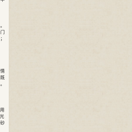
用。
房门
来；
种情
样既
窄。
采用
光
磨砂