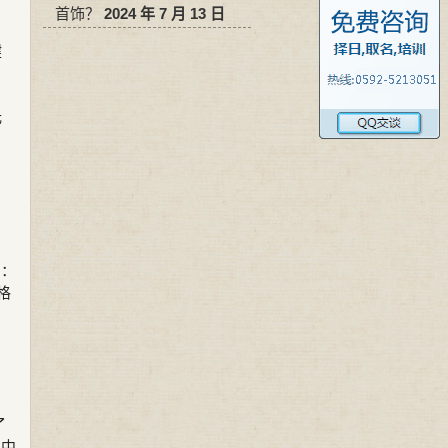
首饰？
2024 年 7 月 13 日
健
光
出：
格
回
了
房中