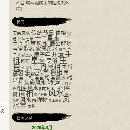
不合 属猴跟属兔的姻缘怎么
样
》
标签
传统节日
体相
买房风水
佛
十二星座
十二
经
北斗七星
卧室风水
周公解梦
生肖
宝宝取名
家居风水
巨
属牛
手
开运
庚子年
门
店铺风水
生
相
星座
民俗
拜年
肖
生肖属相
生肖
生肖兔
生辰八字
痣相
运势
皇
帝
看面相
看风水
端
看手相
转运
装修风水
午节
运势分
阳宅风水
阴阳平
阴宅风水
析
风水
面相
衡
面相分析
风水
风
风水吉祥物
勘察
风水培训
水学
间
龙脉
运必
日历文章
2026年8月