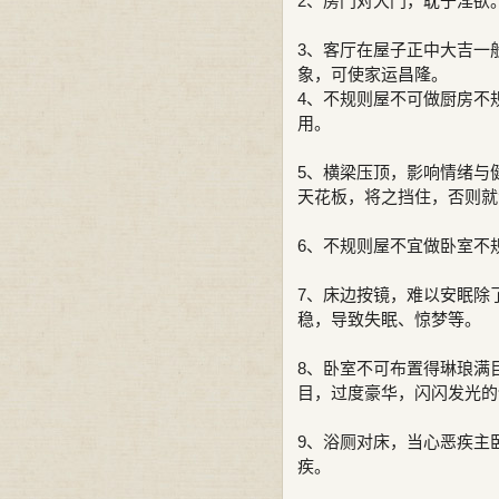
2、房门对大门，耽于淫欲
3、客厅在屋子正中大吉一
象，可使家运昌隆。
4、不规则屋不可做厨房不
用。
5、横梁压顶，影响情绪与
天花板，将之挡住，否则就
6、不规则屋不宜做卧室不
7、床边按镜，难以安眠除
稳，导致失眠、惊梦等。
8、卧室不可布置得琳琅满
目，过度豪华，闪闪发光的
9、浴厕对床，当心恶疾主
疾。