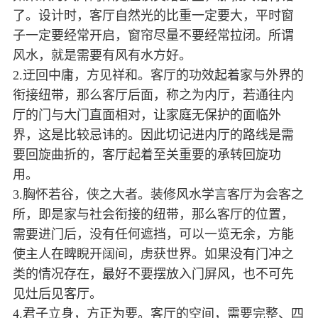
了。设计时，客厅自然光的比重一定要大，平时窗
子一定要经常开启，窗帘尽量不要经常拉闭。所谓
风水，就是需要有风有水方好。
2.迂回中庸，方见祥和。客厅的功效起着家与外界的
衔接纽带，那么客厅后面，称之为内厅，若通往内
厅的门与大门直面相对，让家庭无保护的面临外
界，这是比较忌讳的。因此切记进内厅的路线是需
要回旋曲折的，客厅起着至关重要的承转回旋功
用。
3.胸怀若谷，侠之大者。装修风水学言客厅为会客之
所，即是家与社会衔接的纽带，那么客厅的位置，
需要进门后，没有任何遮挡，可以一览无余，方能
使主人在睥睨开阔间，虏获世界。如果没有门冲之
类的情况存在，最好不要摆放入门屏风，也不可先
见灶后见客厅。
4.君子立身，方正为要。客厅的空间，需要完整、四