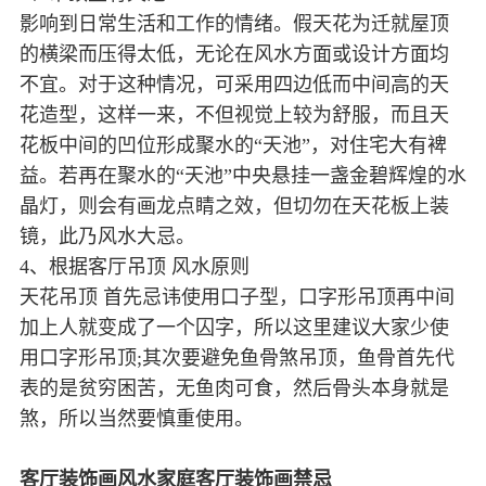
影响到日常生活和工作的情绪。假天花为迁就屋顶
的横梁而压得太低，无论在风水方面或设计方面均
不宜。对于这种情况，可采用四边低而中间高的天
花造型，这样一来，不但视觉上较为舒服，而且天
花板中间的凹位形成聚水的“天池”，对住宅大有裨
益。若再在聚水的“天池”中央悬挂一盏金碧辉煌的水
晶灯，则会有画龙点睛之效，但切勿在天花板上装
镜，此乃风水大忌。
4、根据客厅吊顶 风水原则
天花吊顶 首先忌讳使用口子型，口字形吊顶再中间
加上人就变成了一个囚字，所以这里建议大家少使
用口字形吊顶;其次要避免鱼骨煞吊顶，鱼骨首先代
表的是贫穷困苦，无鱼肉可食，然后骨头本身就是
煞，所以当然要慎重使用。
客厅装饰画风水家庭客厅装饰画禁忌