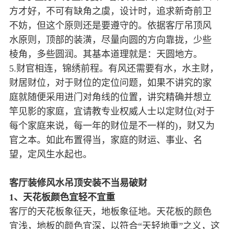
方才好，不可有缺角之虞，设计时，追求新奇前卫
不妨，但这个原则还是要遵守的。依据客厅吊顶风
水原则，顶部的装潢，尽量向圆的方向靠拢，少些
棱角，多些圆润。其基本道理就是：天圆地方。
5.财官相连，锦绣前程。有风还需要有水，水主财，
财居财位，对于财位的定位问题，如果不讲究的家
庭就随便采用进门对角线的位置，讲究精确并想立
竿见影的家庭，宜请教专业权威人士以定财位(对于
每个家庭来说，每一年的财位是不一样的)，财又为
官之本。如此布置得当，家庭的财运、事业、名
望，定风生水起也。
客厅装修风水吊顶安装不当易破财
1、天花板颜色宜轻不宜重
客厅的天花板象征天，地板象征地。天花板的颜色
宜浅，地板的颜色宜深，以符合“天轻地重”之义，这