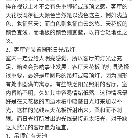
样在视觉上才不会有头重脚轻或压顶之感。客厅的
天花板既象征天颜色当然是以浅色这主，例如浅蓝
色，象征蓝天；而白色则象征白云悠悠。天花板的
颜色宜浅，而地板的颜色则宜蓝，以符合轻地重之
义。
2、客厅宜装置圆形日光吊灯
室内一定要给人明亮感觉，所以客厅的灯光要充
足，暗淡会影响事业发展。客厅天花板 的灯具选择
很重要，最好是用圆形的吊灯或吸顶灯，因为圆形
有处事圆满的寓意。有些缺乏阳光照射的客厅，室
内昏暗不明，久处其中容易情绪低落。这种情况最
好是在天花板的四边木槽中暗藏日光灯来加以补
光，这样的光线从天花板折射出来，柔和而不刺
眼。而日光灯所发出的光线最接近太阳光，对于缺
乏天然光的客厅最为适宜。
3、吊顶宜有天池