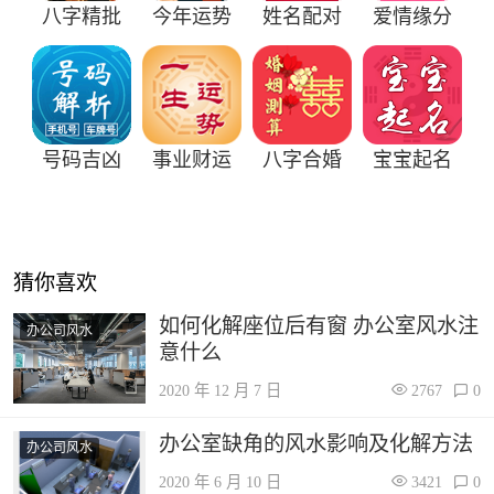
八字精批
今年运势
姓名配对
爱情缘分
号码吉凶
事业财运
八字合婚
宝宝起名
猜你喜欢
如何化解座位后有窗 办公室风水注
办公司风水
意什么
2020 年 12 月 7 日
2767
0
办公室缺角的风水影响及化解方法
办公司风水
2020 年 6 月 10 日
3421
0