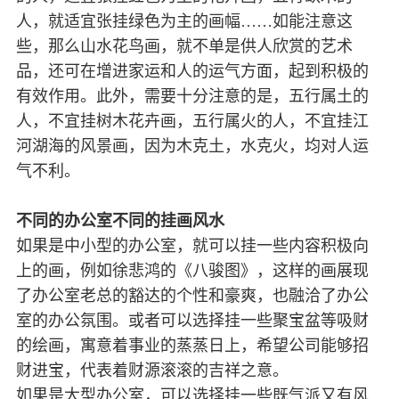
人，就适宜张挂绿色为主的画幅……如能注意这
些，那么山水花鸟画，就不单是供人欣赏的艺术
品，还可在增进家运和人的运气方面，起到积极的
有效作用。此外，需要十分注意的是，五行属土的
人，不宜挂树木花卉画，五行属火的人，不宜挂江
河湖海的风景画，因为木克土，水克火，均对人运
气不利。
不同的办公室不同的挂画风水
如果是中小型的办公室，就可以挂一些内容积极向
上的画，例如徐悲鸿的《八骏图》，这样的画展现
了办公室老总的豁达的个性和豪爽，也融洽了办公
室的办公氛围。或者可以选择挂一些聚宝盆等吸财
的绘画，寓意着事业的蒸蒸日上，希望公司能够招
财进宝，代表着财源滚滚的吉祥之意。
如果是大型办公室，可以选择挂一些既气派又有风