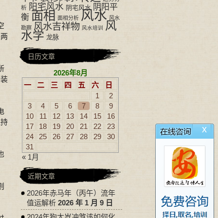
阳宅风水
阴阳平
阴宅风水
析
风水
面相
衡
面相分析
风水
风
风水吉祥物
空
勘察
风水培训
水学
是两
龙脉
日历文章
所
2026年8月
间装
一
二
三
四
五
六
日
1
2
3
4
5
6
7
8
9
电
10
11
12
13
14
15
16
保持
17
18
19
20
21
22
23
x
24
25
26
27
28
29
30
31
也
« 1月
近期文章
则
2026年赤马年（丙午）流年
值运解析
2026 年 1 月 9 日
2024年狗太岁冲煞该如何化