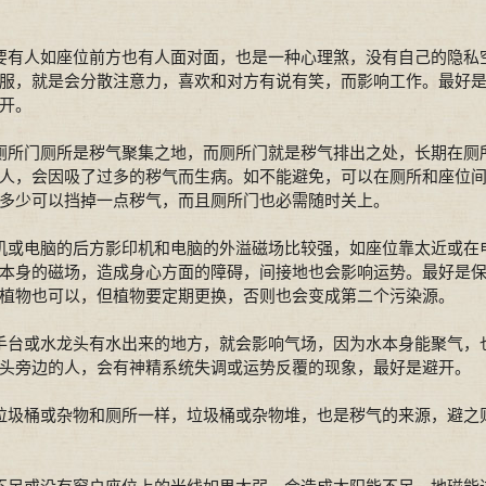
有人如座位前方也有人面对面，也是一种心理煞，没有自己的隐私
服，就是会分散注意力，喜欢和对方有说有笑，而影响工作。最好
开。
所门厕所是秽气聚集之地，而厕所门就是秽气排出之处，长期在厕
人，会因吸了过多的秽气而生病。如不能避免，可以在厕所和座位
多少可以挡掉一点秽气，而且厕所门也必需随时关上。
或电脑的后方影印机和电脑的外溢磁场比较强，如座位靠太近或在
本身的磁场，造成身心方面的障碍，间接地也会影响运势。最好是
叶植物也可以，但植物要定期更换，否则也会变成第二个污染源。
台或水龙头有水出来的地方，就会影响气场，因为水本身能聚气，
头旁边的人，会有神精系统失调或运势反覆的现象，最好是避开。
圾桶或杂物和厕所一样，垃圾桶或杂物堆，也是秽气的来源，避之