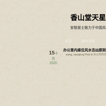
香山堂天星
安智居士致力于中国风
首页
服务流程
办公室内座位风水吉凶原则
15
6
wang, xiaoqiong Post in
办公司风
月
2020