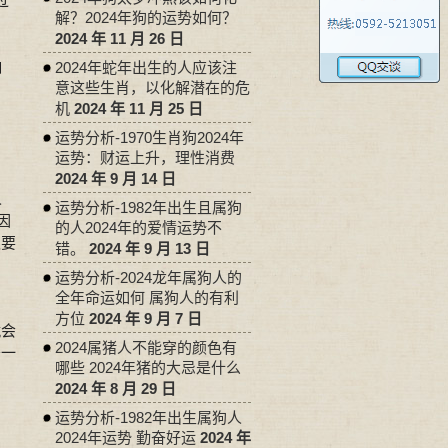
过
解？2024年狗的运势如何？
2024 年 11 月 26 日
响
2024年蛇年出生的人应该注
意这些生肖，以化解潜在的危
机
2024 年 11 月 25 日
运势分析-1970生肖狗2024年
运势：财运上升，理性消费
2024 年 9 月 14 日
人
运势分析-1982年出生且属狗
因
的人2024年的爱情运势不
板要
错。
2024 年 9 月 13 日
运势分析-2024龙年属狗人的
全年命运如何 属狗人的有利
方位
2024 年 9 月 7 日
就会
2024属猪人不能穿的颜色有
移一
哪些 2024年猪的大忌是什么
2024 年 8 月 29 日
运势分析-1982年出生属狗人
2024年运势 勤奋好运
2024 年