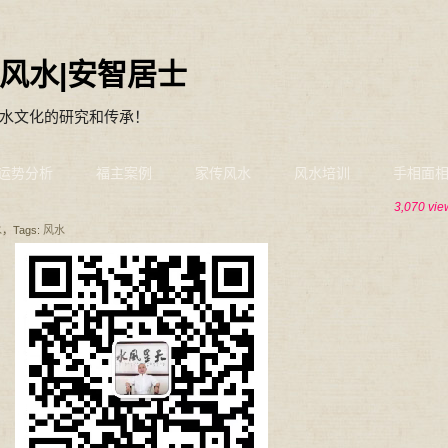
风水|安智居士
水文化的研究和传承！
运势分析
福主案例
家传风水
风水培训
手相面
3,070 vie
水
，Tags:
风水