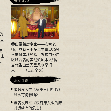
关于安智居士
的
口立
香山堂首席专家
——安智老
师，具有三十多年丰富现场风
应
水勘测实战经验，系东南沿海
易让
区域著名的实战派风水大师，
康。
当代香山堂天星风水掌门
人。.....
（点击全文）
近期评论
匿名
发表在《
家里三门相通对
风水有何影响
》
匿名
发表在《
没有床头板的床
对运势有何危害
》