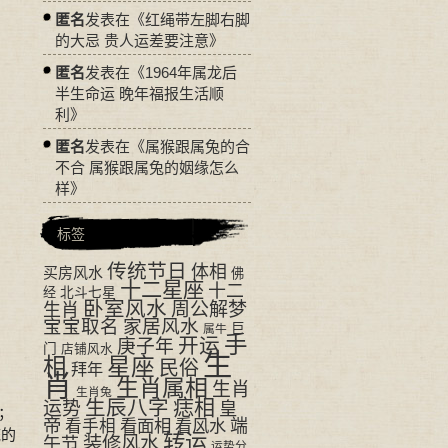
匿名
发表在《
红绳带左脚右脚
的大忌 贵人运差要注意
》
匿名
发表在《
1964年属龙后
半生命运 晚年福报生活顺
利
》
匿名
发表在《
属猴跟属兔的合
不合 属猴跟属兔的姻缘怎么
样
》
标签
传统节日
体相
买房风水
佛
十二星座
十二
经
北斗七星
卧室风水
周公解梦
生肖
宝宝取名
家居风水
巨
属牛
手
开运
庚子年
门
店铺风水
生
相
星座
民俗
拜年
肖
生肖属相
生肖
生肖兔
生辰八字
痣相
运势
皇
；
帝
看面相
看风水
端
看手相
统的
转运
装修风水
午节
运势分