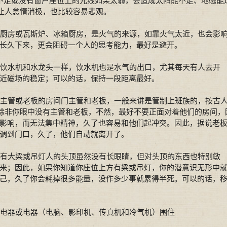
足或没有窗户座位上的光线如果太弱，会造成太阳能不足、地磁能
会让人怠惰消极，也比较容易悲观。
厨房或瓦斯炉、冰箱厨房，是火气的来源，如靠火气太近，也会影
长久下来，更会阻碍一个人的思考能力，最好是避开。
饮水机和水龙头一样，饮水机也是水气的出口，尤其每天有人去开
附近磁场的稳定；可以的话，保持一段距离最好。
主管或老板的房间门主管和老板，一般来讲是管制上班族的，按古
；除非你眼中没有主管和老板，不然，最好不要正面对着他们的房间，
影响，而无法集中精神，久了也容易和他们起冲突。因此，据说老
调到门口，久了，他们自动就离开了。
有大梁或吊灯人的头顶虽然没有长眼睛，但对头顶的东西也特别敏
来；因此，如果你知道你座位上方有梁或吊灯，你的潜意识无形中
己，久了你会耗掉很多能量，没作多少事就累得半死。可以的话，
电器或电器（电脑、影印机、传真机和冷气机）围住