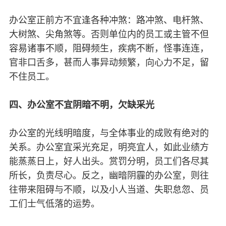
办公室正前方不宜逢各种冲煞：路冲煞、电杆煞、
大树煞、尖角煞等。否则单位内的员工或主管不但
容易诸事不顺，阻碍频生，疾病不断，怪事连连，
官非口舌多，甚而人事异动频繁，向心力不足，留
不住员工。
四、办公室不宜阴暗不明，欠缺采光
办公室的光线明暗度，与全体事业的成败有绝对的
关系。办公室宜采光充足，明亮宜人，如此业绩方
能蒸蒸日上，好人出头。赏罚分明，员工们各尽其
所长，负责尽心。反之，幽暗阴霾的办公室，则往
往带来阻碍与不顺，以及小人当道、失职怠忽、员
工们士气低落的运势。