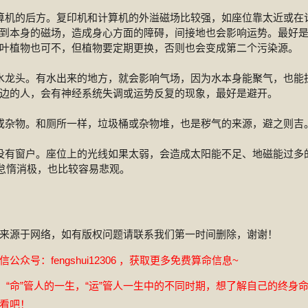
算机的后方。复印机和计算机的外溢磁场比较强，如座位靠太近或在
到本身的磁场，造成身心方面的障碍，间接地也会影响运势。最好
叶植物也可不，但植物要定期更换，否则也会变成第二个污染源。
水龙头。有水出来的地方，就会影响气场，因为水本身能聚气，也能
边的人，会有神经系统失调或运势反复的现象，最好是避开。
或杂物。和厕所一样，垃圾桶或杂物堆，也是秽气的来源，避之则吉
没有窗户。座位上的光线如果太弱，会造成太阳能不足、地磁能过多
人怠惰消极，也比较容易悲观。
来源于网络，如有版权问题请联系我们第一时间删除，谢谢！
众号：fengshui12306 ，获取更多免费算命信息~
，“命”管人的一生，“运”管人一生中的不同时期，想了解自己的终身
看吧！