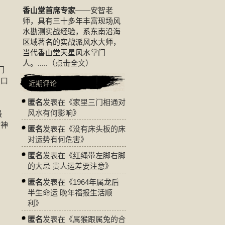
香山堂首席专家
——安智老
师，具有三十多年丰富现场风
水勘测实战经验，系东南沿海
区域著名的实战派风水大师，
当代香山堂天星风水掌门
人。.....
（点击全文）
门
门口
近期评论
匿名
发表在《
家里三门相通对
风水有何影响
》
最
精神
匿名
发表在《
没有床头板的床
对运势有何危害
》
匿名
发表在《
红绳带左脚右脚
的大忌 贵人运差要注意
》
匿名
发表在《
1964年属龙后
半生命运 晚年福报生活顺
利
》
匿名
发表在《
属猴跟属兔的合