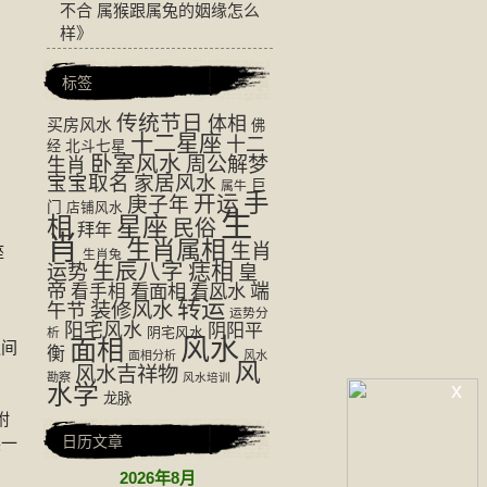
不合 属猴跟属兔的姻缘怎么
样
》
标签
传统节日
体相
买房风水
佛
十二星座
十二
经
北斗七星
卧室风水
周公解梦
生肖
宝宝取名
家居风水
巨
属牛
手
开运
庚子年
门
店铺风水
生
相
星座
民俗
拜年
肖
生肖属相
生肖
座
生肖兔
生辰八字
痣相
运势
皇
。
帝
看面相
看风水
端
看手相
转运
装修风水
午节
运势分
，
阳宅风水
阴阳平
阴宅风水
析
风水
面相
之间
衡
面相分析
风水
风
风水吉祥物
勘察
风水培训
x
水学
龙脉
附
日历文章
装一
2026年8月