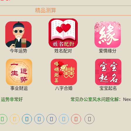
精品测算
今年运势
姓名配对
爱情缘分
事业财运
八字合婚
宝宝起名
遇 运势非常好
常见办公室风水问题化解
：Next
！