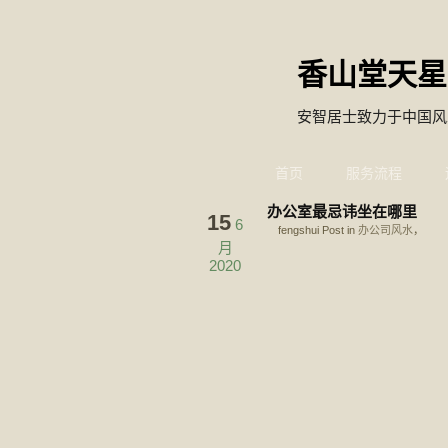
香山堂天星
安智居士致力于中国风
首页
服务流程
办公室最忌讳坐在哪里
15
6
fengshui Post in
办公司风水
，
月
2020