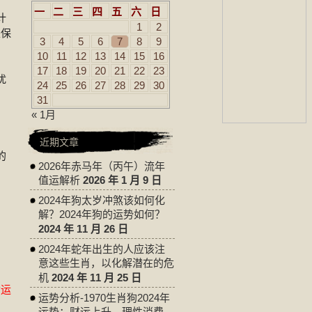
一
二
三
四
五
六
日
计
1
2
是保
3
4
5
6
7
8
9
10
11
12
13
14
15
16
17
18
19
20
21
22
23
扰
24
25
26
27
28
29
30
31
« 1月
。
近期文章
的
2026年赤马年（丙午）流年
值运解析
2026 年 1 月 9 日
2024年狗太岁冲煞该如何化
解？2024年狗的运势如何？
2024 年 11 月 26 日
2024年蛇年出生的人应该注
意这些生肖，以化解潜在的危
机
2024 年 11 月 25 日
命运
运势分析-1970生肖狗2024年
运势：财运上升，理性消费