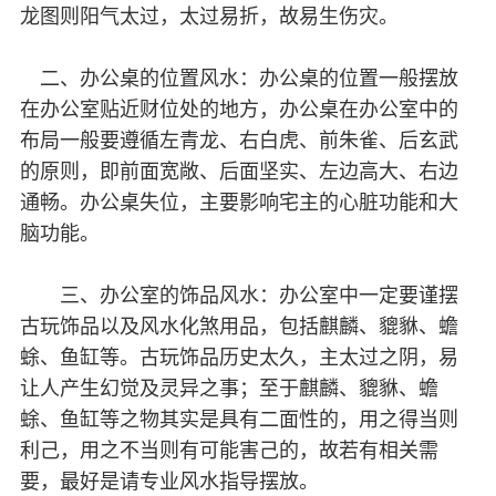
龙图则阳气太过，太过易折，故易生伤灾。
二、办公桌的位置风水：办公桌的位置一般摆放
在办公室贴近财位处的地方，办公桌在办公室中的
布局一般要遵循左青龙、右白虎、前朱雀、后玄武
的原则，即前面宽敞、后面坚实、左边高大、右边
通畅。办公桌失位，主要影响宅主的心脏功能和大
脑功能。
三、办公室的饰品风水：办公室中一定要谨摆
古玩饰品以及风水化煞用品，包括麒麟、貔貅、蟾
蜍、鱼缸等。古玩饰品历史太久，主太过之阴，易
让人产生幻觉及灵异之事；至于麒麟、貔貅、蟾
蜍、鱼缸等之物其实是具有二面性的，用之得当则
利己，用之不当则有可能害己的，故若有相关需
要，最好是请专业风水指导摆放。