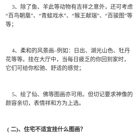
3、除了鱼、羊此等动物有吉祥之意外，还可考虑
“百鸟朝凰”、“青蛙戏水”、“猴王献瑞”、“百骏图”等
等；
4、柔和的风景画–例如：日出、湖光山色、牡丹
花等等。挂在大厅中，当每日疲乏的你回到家时，
它们可给你松驰、舒适的感觉；
5、绘了仙、佛等图画亦可用。但切记要求神像的
颜容亲切，表情祥和方为上选。
( 二)、住宅不适宜挂什么图画？