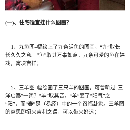
(一)、住宅适宜挂什么图画？
1、九鱼图–幅绘上了九条活鱼的图画。“九”取长
长久久之意。“鱼”取其万事如意。九条可爱的鱼在嬉
戏，寓决吉祥；
2、三羊图–幅绘画了三只羊的图画。可曾听过“三
洋启泰”一词？“羊”取其音，“羊”变了“阳气”之
“阳”，而“泰”是（易经）中的一个召福卦象。三羊图
的意思即招来吉利之谓，可以带来好运；