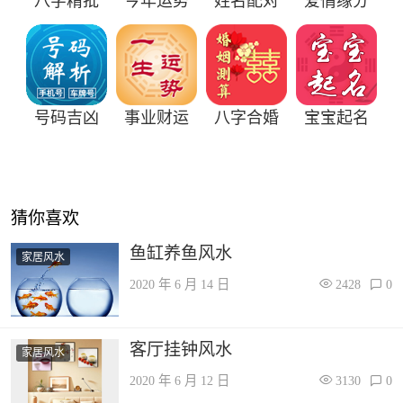
八字精批
今年运势
姓名配对
爱情缘分
号码吉凶
事业财运
八字合婚
宝宝起名
猜你喜欢
鱼缸养鱼风水
家居风水
2020 年 6 月 14 日
2428
0
客厅挂钟风水
家居风水
2020 年 6 月 12 日
3130
0