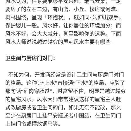
风水认为，住家要能够平安兴旺、瑞气云集，一定
要房子的左右二边，有山峦、小丘、楼房或河流、
树林围绕，呈现「环抱状」，就如同~姆伸出双手，
保护婴儿一般。风水好，让你居住的环境加分；而
风水不好，会大大减分，甚至影响你的运势。下面
风水大师说说越过越穷的屋宅风水主要有哪些。
卫生间与厨房门对门：
不知为何，开发商经常是设计卫生间与厨房门对门
的格局。这种让“上水”直接通“下水”的格局，应验了
那句话“酒肉穿肠过”，财富留不住，明显是越过越穷
的屋宅风水。风水大师常常建议这样的屋宅主人赶
紧改厨房或者卫生间的门，如果无奈不能改，那么
至少在厨房门上挂平安瓶或者中国结。在卫生间门
上挂门帘或摆放铜马等。