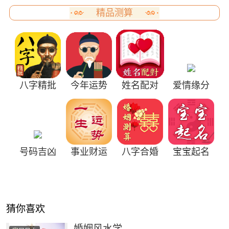
精品测算
八字精批
今年运势
姓名配对
爱情缘分
号码吉凶
事业财运
八字合婚
宝宝起名
猜你喜欢
婚姻风水学