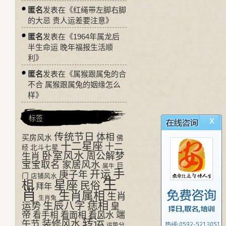
匿名
发表在《
红绳带左脚右脚
的大忌 贵人运差要注意
》
匿名
发表在《
1964年属龙后
半生命运 晚年福报生活顺
利
》
匿名
发表在《
属猴跟属兔的合
不合 属猴跟属兔的姻缘怎么
样
》
标签
x
传统节日
体相
买房风水
佛
十二星座
十二
经
北斗七星
卧室风水
周公解梦
生肖
宝宝取名
家居风水
巨
属牛
手
开运
庚子年
门
店铺风水
生
相
星座
民俗
拜年
肖
生肖属相
生肖
生肖兔
生辰八字
痣相
运势
皇
帝
看面相
看风水
端
看手相
转运
装修风水
午节
运势分