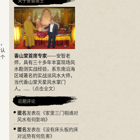
关于安智居士
事，
会认
香山堂首席专家
——安智老
这个
师，具有三十多年丰富现场风
水勘测实战经验，系东南沿海
区域著名的实战派风水大师，
当代香山堂天星风水掌门
人。.....
（点击全文）
近期评论
匿名
发表在《
家里三门相通对
风水有何影响
》
匿名
发表在《
没有床头板的床
对运势有何危害
》