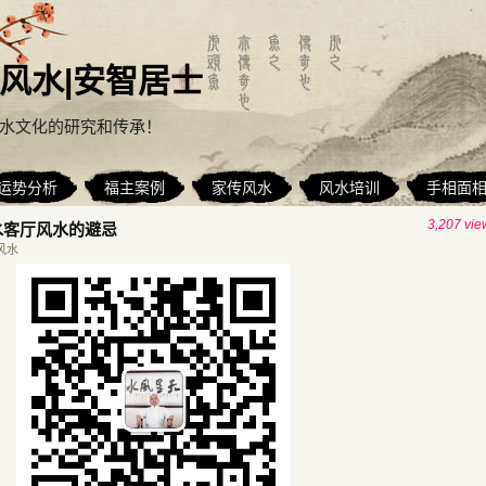
风水|安智居士
水文化的研究和传承！
运势分析
福主案例
家传风水
风水培训
手相面
3,207 vie
水客厅风水的避忌
风水