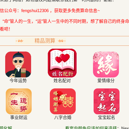
众号：fengshui12306 ，获取更多免费算命信息~
，“命”管人的一生，“运”管人一生中的不同时期，想了解自己的终身
看吧！
精品测算
今年运势
姓名配对
爱情缘分
事业财运
八字合婚
宝宝起名
题化解
看室内颜色应该如何来选择
：Next