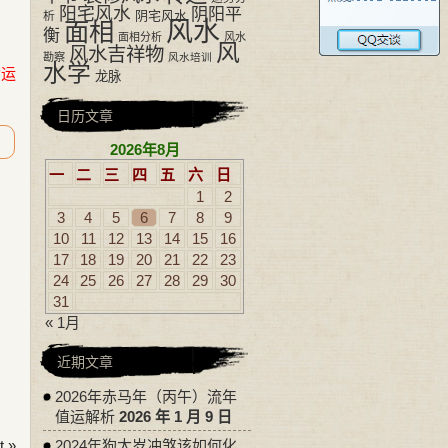
阳宅风水
阴阳平
阴宅风水
析
风水
面相
衡
面相分析
风水
风
风水吉祥物
勘察
风水培训
水学
命运
龙脉
日历文章
2026年8月
一
二
三
四
五
六
日
1
2
3
4
5
6
7
8
9
10
11
12
13
14
15
16
17
18
19
20
21
22
23
24
25
26
27
28
29
30
31
« 1月
近期文章
2026年赤马年（丙午）流年
值运解析
2026 年 1 月 9 日
 »
2024年狗太岁冲煞该如何化