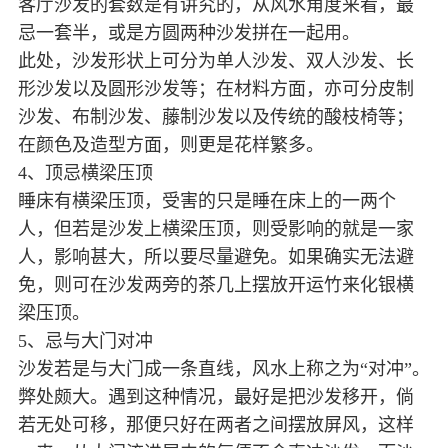
客厅沙发的套数是有讲究的，从风水角度来看，最
忌一套半，或是方圆两种沙发拼在一起用。
此处，沙发形状上可分为单人沙发、双人沙发、长
形沙发以及圆形沙发等；在材料方面，亦可分皮制
沙发、布制沙发、藤制沙发以及传统的酸枝椅等；
在颜色及造型方面，则更是花样繁多。
4、顶忌横梁压顶
睡床有横梁压顶，受害的只是睡在床上的一两个
人，但若是沙发上横梁压顶，则受影响的就是一家
人，影响甚大，所以要尽量避免。如果确实无法避
免，则可在沙发两旁的茶几上摆放开运竹来化银横
梁压顶。
5、忌与大门对冲
沙发若是与大门成一条直线，风水上称之为“对冲”。
弊处颇大。遇到这种情况，最好是把沙发移开，倘
若无处可移，那便只好在两者之间摆放屏风，这样