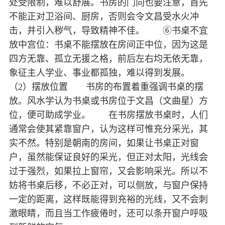
处受限制，难以舒展。书房的门向也要注意，首先
不能正对卫浴间、厨房，否则会令文昌受水火冲
击，并引入秽气，导致精神不佳。 ⑥书桌不宜
放中宫位：书桌不能摆放在房间正中位，因为这是
四方无靠、孤立无援之格，前后左右均无依无靠，
象征主人学业、事业都孤独，难以得到发展。
（2）摆放位置 书房的布置着重强调书桌的摆
放。风水学认为书桌或书房位于文昌（文曲星）方
位，便可助成学业。 在书房摆放书桌时，人们
通常会使其紧靠窗户，认为这样可惟充分采光，其
实不然。特别是朝南的房间，如果让书桌正对窗
户，虽然能保证良好的采光，但正对太阳，光线会
过于强烈，如果拉上窗帘，又会影响采光。所以不
妨将书桌后移，不必正对，可以侧放，与窗户保持
一定的距离，这样既能得到充裕的光线，又不会刺
激眼睛，而且当工作疲倦时，还可以条开窗户呼吸