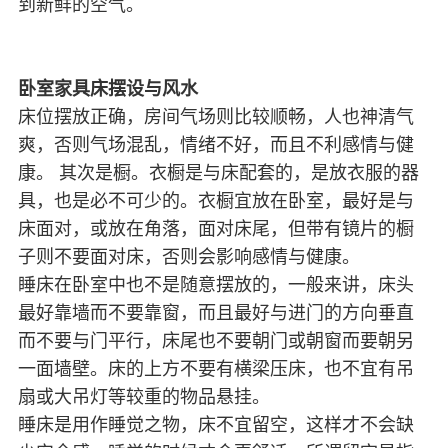
到新鲜的空气。
卧室家具床摆设与风水
床位摆放正确，房间气场则比较顺畅，人也神清气
爽，否则气场混乱，情绪不好，而且不利感情与健
康。 其次是橱。衣橱是与床配套的，是放衣服的器
具，也是必不可少的。衣橱宜放在卧室，最好是与
床面对，或放在角落，面对床尾，但带有镜片的橱
子则不要面对床，否则会影响感情与健康。
睡床在卧室中也不是随意摆放的，一般来讲，床头
最好靠墙而不要靠窗，而且最好与进门的方向垂直
而不要与门平行，床尾也不要朝门或朝窗而要朝另
一面墙壁。床的上方不要有横梁压床，也不宜有吊
扇或大吊灯等较重的物品悬挂。
睡床是用作睡觉之物，床不宜留空，这样才不会缺