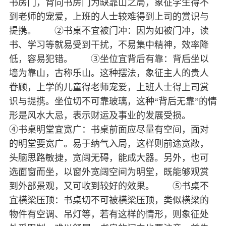
书房门，背向书房门为缺靠山之局，象征学生得不
到老师的宠爱，上班的人士较难得到上司的赏识与
提携。 ②书桌不宜被门冲：因为如被门冲，读
书、学习等就易受到干扰，不易集中精神，效率降
低，容易犯错。 ③坐位宜背后有靠：背后坐以
墙为靠山，古称乐山。这种摆法，象征主人的贵人
眷顾，上学的儿童得老师宠爱，上班人士得上司赏
识与提携。坐位切不可靠玻璃，这种“背后无靠”的情
形是风水大忌，表示财运及事业的发展受损。
④书桌明堂宜宽广：书桌前面应尽量有空间，面对
的明堂要宽广。易于纳气入局，这样则前途宽敞，
头脑思路敏捷，宽阔无碍，能成大器。另外，也可
选面窗而坐，以窗外宽阔空间为明堂，既能够观赏
到外部景观，又可收到较好的效果。 ⑤书桌不
宜横梁压顶：书桌切不可被横梁压顶，类似横梁的
物件有空调、吊灯等，若有这样的情形，则象征处