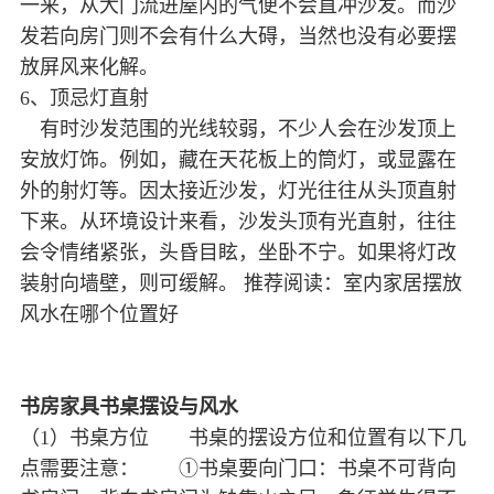
一来，从大门流进屋内的气便不会直冲沙发。而沙
发若向房门则不会有什么大碍，当然也没有必要摆
放屏风来化解。
6、顶忌灯直射
有时沙发范围的光线较弱，不少人会在沙发顶上
安放灯饰。例如，藏在天花板上的筒灯，或显露在
外的射灯等。因太接近沙发，灯光往往从头顶直射
下来。从环境设计来看，沙发头顶有光直射，往往
会令情绪紧张，头昏目眩，坐卧不宁。如果将灯改
装射向墙壁，则可缓解。 推荐阅读：室内家居摆放
风水在哪个位置好
书房家具书桌摆设与风水
（1）书桌方位 书桌的摆设方位和位置有以下几
点需要注意： ①书桌要向门口：书桌不可背向