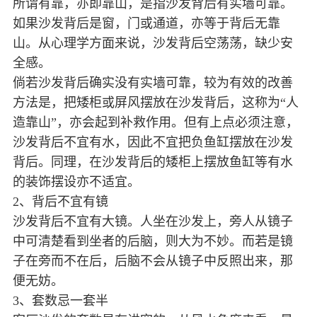
所谓有靠，亦即靠山，是指沙发背后有实墙可靠。
如果沙发背后是窗，门或通道，亦等于背后无靠
山。从心理学方面来说，沙发背后空荡荡，缺少安
全感。
倘若沙发背后确实没有实墙可靠，较为有效的改善
方法是，把矮柜或屏风摆放在沙发背后，这称为“人
造靠山”，亦会起到补救作用。但有上点必须注意，
沙发背后不宜有水，因此不宜把负鱼缸摆放在沙发
背后。同理，在沙发背后的矮柜上摆放鱼缸等有水
的装饰摆设亦不适宜。
2、背后不宜有镜
沙发背后不宜有大镜。人坐在沙发上，旁人从镜子
中可清楚看到坐者的后脑，则大为不妙。而若是镜
子在旁而不在后，后脑不会从镜子中反照出来，那
便无妨。
3、套数忌一套半