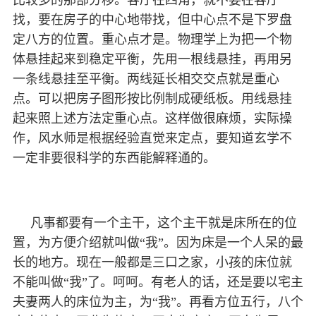
比较多的那部分移。客厅在四角，就不要在客厅
找，要在房子的中心地带找，但中心点不是下罗盘
定八方的位置。重心点才是。物理学上为把一个物
体悬挂起来到稳定平衡，先用一根线悬挂，再用另
一条线悬挂至平衡。两线延长相交交点就是重心
点。可以把房子图形按比例制成硬纸板。用线悬挂
起来照上述方法定重心点。这样做很麻烦，实际操
作，风水师是根据经验直觉来定点，要知道玄学不
一定非要很科学的东西能解释通的。
凡事都要有一个主干，这个主干就是床所在的位
置，为方便介绍就叫做“我”。因为床是一个人呆的最
长的地方。现在一般都是三口之家，小孩的床位就
不能叫做“我”了。呵呵。有老人的话，还是要以宅主
夫妻两人的床位为主，为“我”。再看方位五行，八个