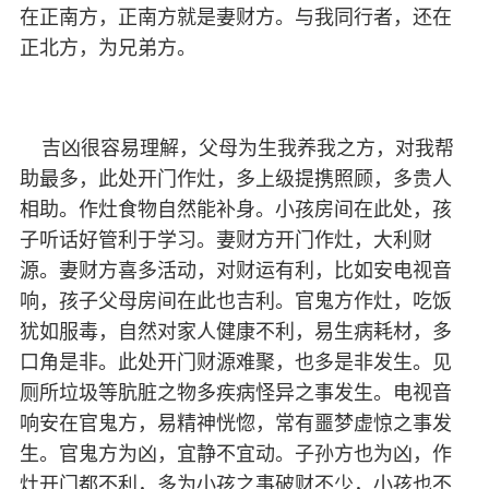
在正南方，正南方就是妻财方。与我同行者，还在
正北方，为兄弟方。
吉凶很容易理解，父母为生我养我之方，对我帮
助最多，此处开门作灶，多上级提携照顾，多贵人
相助。作灶食物自然能补身。小孩房间在此处，孩
子听话好管利于学习。妻财方开门作灶，大利财
源。妻财方喜多活动，对财运有利，比如安电视音
响，孩子父母房间在此也吉利。官鬼方作灶，吃饭
犹如服毒，自然对家人健康不利，易生病耗材，多
口角是非。此处开门财源难聚，也多是非发生。见
厕所垃圾等肮脏之物多疾病怪异之事发生。电视音
响安在官鬼方，易精神恍惚，常有噩梦虚惊之事发
生。官鬼方为凶，宜静不宜动。子孙方也为凶，作
灶开门都不利，多为小孩之事破财不少，小孩也不