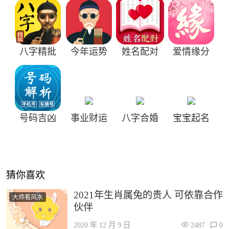
八字精批
今年运势
姓名配对
爱情缘分
号码吉凶
事业财运
八字合婚
宝宝起名
猜你喜欢
2021年生肖属兔的贵人 可依靠合作
大师看风水
伙伴
2020 年 12 月 9 日
2487
0