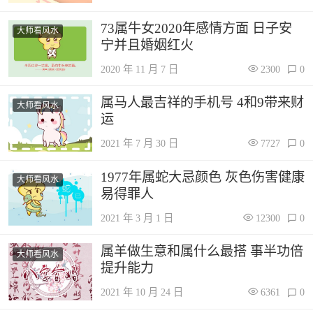
73属牛女2020年感情方面 日子安
大师看风水
宁并且婚姻红火
2020 年 11 月 7 日
2300
0
属马人最吉祥的手机号 4和9带来财
大师看风水
运
2021 年 7 月 30 日
7727
0
1977年属蛇大忌颜色 灰色伤害健康
大师看风水
易得罪人
2021 年 3 月 1 日
12300
0
属羊做生意和属什么最搭 事半功倍
大师看风水
提升能力
2021 年 10 月 24 日
6361
0