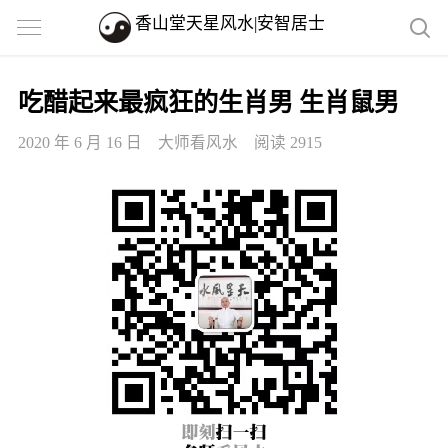
香山堂天星风水|安智居士
吃醋起来最疯狂的生肖男 生肖鼠男
2020 年 6 月 16 日
大师看风水
阅读 2915