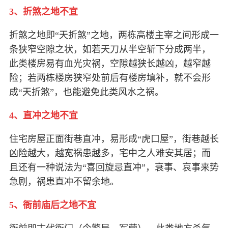
3、折煞之地不宜
折煞之地即“天折煞”之地，两栋高楼主宰之间形成一
条狭窄空隙之状，如若天刀从半空斩下分成两半，
此类楼房易有血光灾祸，空隙越狭长越凶，越窄越
险；若两栋楼房狭窄处前后有楼房填补，就不会形
成“天折煞”，也能避免此类风水之祸。
4、直冲之地不宜
住宅房屋正面街巷直冲，易形成“虎口屋”，街巷越长
凶险越大，越宽祸患越多，宅中之人难安其居；而
且还有一种说法为“喜回旋忌直冲”，衰事、哀事来势
急剧，祸患直冲不留余地。
5、衙前庙后之地不宜