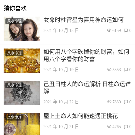
猜你喜欢
女命时柱官星为喜用神命运如何
风水命理
2021 年 10 月 18 日
6159
0
如何用八个字砍掉你的财富，如何
风水命理
用八个字看你的财富
2021 年 10 月 19 日
5353
0
己丑日柱人的命运解析 日柱命运详
风水命理
解
2021 年 10 月 22 日
7839
0
屋上土命人如何能速遇正桃花
风水命理
2021 年 10 月 21 日
4765
0