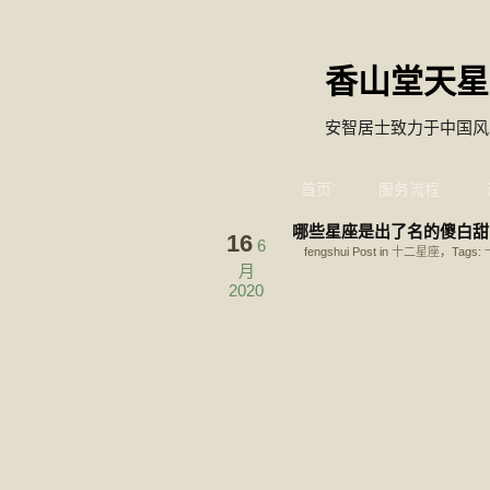
香山堂天星
安智居士致力于中国风
首页
服务流程
哪些星座是出了名的傻白甜
16
6
fengshui Post in
十二星座
，Tags:
月
2020