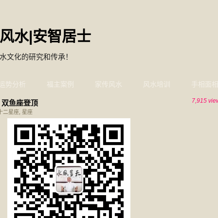
风水|安智居士
水文化的研究和传承！
运势分析
福主案例
家传风水
风水培训
手相面
7,915 vie
 双鱼座登顶
十二星座
,
星座