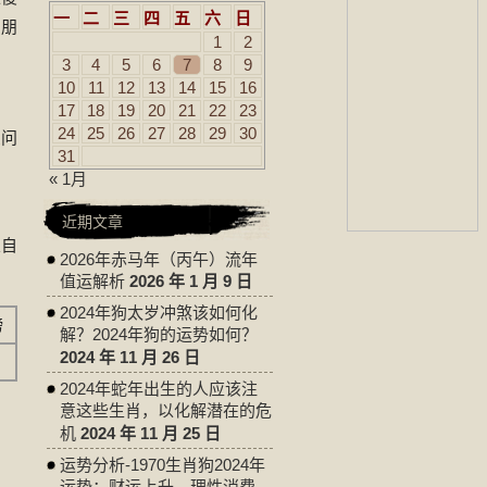
一
二
三
四
五
六
日
的朋
1
2
3
4
5
6
7
8
9
10
11
12
13
14
15
16
17
18
19
20
21
22
23
24
25
26
27
28
29
30
么问
31
« 1月
近期文章
望自
2026年赤马年（丙午）流年
值运解析
2026 年 1 月 9 日
2024年狗太岁冲煞该如何化
榜
解？2024年狗的运势如何？
2024 年 11 月 26 日
2024年蛇年出生的人应该注
意这些生肖，以化解潜在的危
机
2024 年 11 月 25 日
运势分析-1970生肖狗2024年
运势：财运上升，理性消费