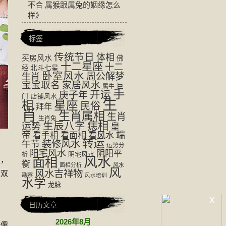
不合 属猴跟属兔的姻缘怎么
样
》
标签
传统节日
体相
买房风水
佛
十二星座
十二
经
北斗七星
卧室风水
周公解梦
生肖
宝宝取名
家居风水
巨
属牛
手
开运
庚子年
门
店铺风水
生
相
星座
民俗
拜年
肖
生肖属相
生肖
生肖兔
生辰八字
痣相
运势
皇
帝
看面相
看风水
端
看手相
转运
装修风水
午节
运势分
阳宅风水
阴阳平
阴宅风水
析
风水
考，
面相
衡
面相分析
风水
风
风水吉祥物
的双
勘察
风水培训
水学
龙脉
x
日历文章
2026年8月
来傻