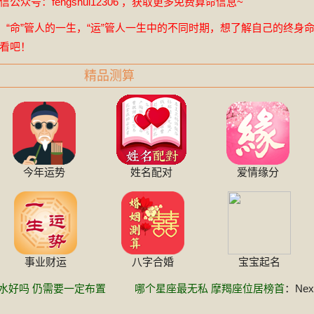
众号：fengshui12306 ，获取更多免费算命信息~
，“命”管人的一生，“运”管人一生中的不同时期，想了解自己的终身
看吧！
精品测算
今年运势
姓名配对
爱情缘分
事业财运
八字合婚
宝宝起名
水好吗 仍需要一定布置
哪个星座最无私 摩羯座位居榜首
：Next