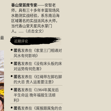
香山堂首席专家
——安智老
师，具有三十多年丰富现场风
水勘测实战经验，系东南沿海
区域著名的实战派风水大师，
当代香山堂天星风水掌门
人。.....
（点击全文）
用最
近期评论
匿名
发表在《
家里三门相通对
风水有何影响
》
匿名
发表在《
没有床头板的床
对运势有何危害
》
匿名
发表在《
红绳带左脚右脚
的大忌 贵人运差要注意
》
匿名
发表在《
1964年属龙后
半生命运 晚年福报生活顺
利
》
匿名
发表在《
属猴跟属兔的合