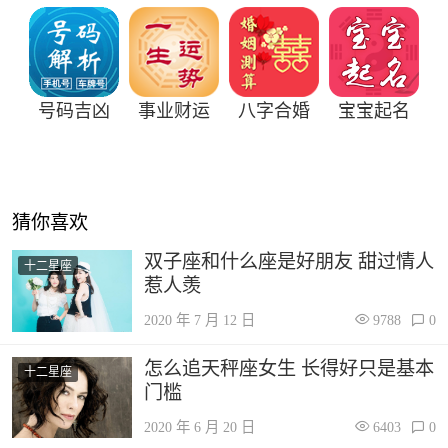
号码吉凶
事业财运
八字合婚
宝宝起名
猜你喜欢
双子座和什么座是好朋友 甜过情人
十二星座
惹人羡
2020 年 7 月 12 日
9788
0
怎么追天秤座女生 长得好只是基本
十二星座
门槛
2020 年 6 月 20 日
6403
0