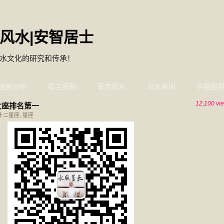
风水|安智居士
水文化的研究和传承！
运势分析
福主案例
家传风水
风水培训
手相面
12,100 vi
女座排名第一
十二星座
,
星座