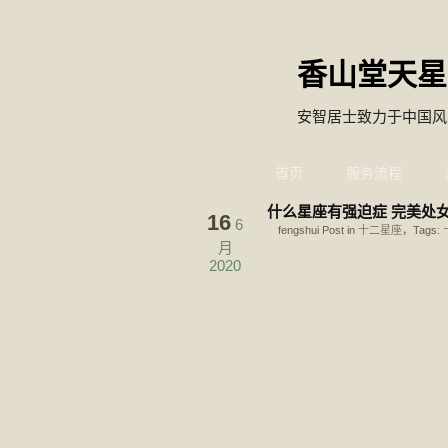
香山堂天星
安智居士致力于中国风
首页
服务流程
什么星座有强迫症 完美处
16
6
fengshui Post in
十二星座
，Tags:
月
2020