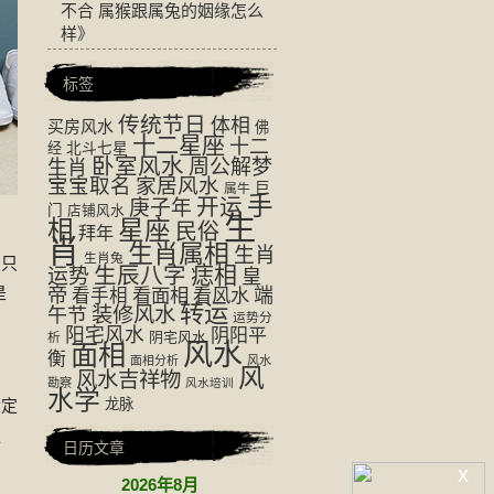
不合 属猴跟属兔的姻缘怎么
样
》
标签
传统节日
体相
买房风水
佛
十二星座
十二
经
北斗七星
卧室风水
周公解梦
生肖
宝宝取名
家居风水
巨
属牛
手
开运
庚子年
门
店铺风水
生
相
星座
民俗
拜年
肖
生肖属相
生肖
生肖兔
，只
生辰八字
痣相
运势
皇
是
帝
看面相
看风水
端
看手相
转运
装修风水
午节
运势分
阳宅风水
阴阳平
阴宅风水
析
风水
面相
衡
面相分析
风水
风
风水吉祥物
勘察
风水培训
水学
设定
龙脉
更
日历文章
x
2026年8月