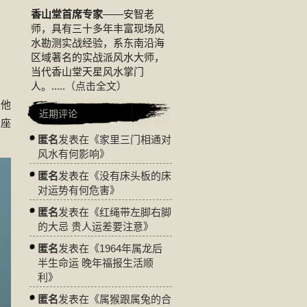
香山堂首席专家
——安智老
师，具有三十多年丰富现场风
水勘测实战经验，系东南沿海
区域著名的实战派风水大师，
当代香山堂天星风水掌门
人。.....
（点击全文）
，他
近期评论
星座
匿名
发表在《
家里三门相通对
风水有何影响
》
匿名
发表在《
没有床头板的床
对运势有何危害
》
匿名
发表在《
红绳带左脚右脚
的大忌 贵人运差要注意
》
匿名
发表在《
1964年属龙后
半生命运 晚年福报生活顺
利
》
匿名
发表在《
属猴跟属兔的合