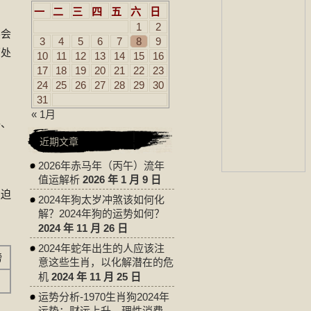
一
二
三
四
五
六
日
1
2
不会
3
4
5
6
7
8
9
原处
10
11
12
13
14
15
16
17
18
19
20
21
22
23
24
25
26
27
28
29
30
31
« 1月
格、
近期文章
2026年赤马年（丙午）流年
值运解析
2026 年 1 月 9 日
强迫
2024年狗太岁冲煞该如何化
解？2024年狗的运势如何？
2024 年 11 月 26 日
2024年蛇年出生的人应该注
榜
意这些生肖，以化解潜在的危
机
2024 年 11 月 25 日
运势分析-1970生肖狗2024年
运势：财运上升，理性消费