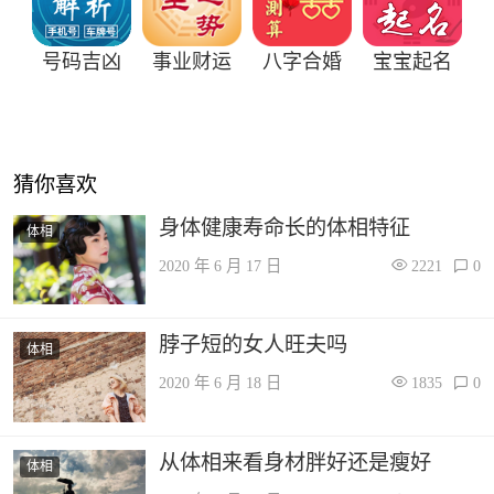
号码吉凶
事业财运
八字合婚
宝宝起名
猜你喜欢
身体健康寿命长的体相特征
体相
2020 年 6 月 17 日
2221
0
脖子短的女人旺夫吗
体相
2020 年 6 月 18 日
1835
0
从体相来看身材胖好还是瘦好
体相