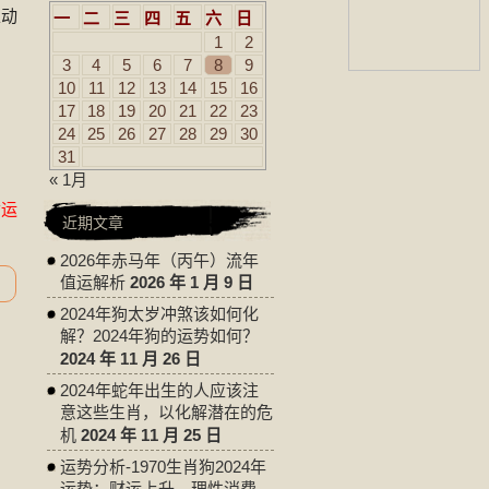
以动
一
二
三
四
五
六
日
1
2
3
4
5
6
7
8
9
10
11
12
13
14
15
16
17
18
19
20
21
22
23
24
25
26
27
28
29
30
31
« 1月
命运
近期文章
2026年赤马年（丙午）流年
值运解析
2026 年 1 月 9 日
2024年狗太岁冲煞该如何化
解？2024年狗的运势如何？
2024 年 11 月 26 日
2024年蛇年出生的人应该注
意这些生肖，以化解潜在的危
机
2024 年 11 月 25 日
运势分析-1970生肖狗2024年
运势：财运上升，理性消费