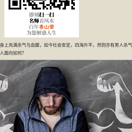
身上充满杀气与血腥，如今社会安定，四海升平，然则亦有男人杀
人面向如何？