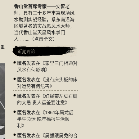
香山堂首席专家
——安智老
师，具有三十多年丰富现场风
水勘测实战经验，系东南沿海
区域著名的实战派风水大师，
当代香山堂天星风水掌门
人。.....
（点击全文）
气重
近期评论
匿名
发表在《
家里三门相通对
风水有何影响
》
匿名
发表在《
没有床头板的床
对运势有何危害
》
匿名
发表在《
红绳带左脚右脚
的大忌 贵人运差要注意
》
匿名
发表在《
1964年属龙后
半生命运 晚年福报生活顺
利
》
匿名
发表在《
属猴跟属兔的合