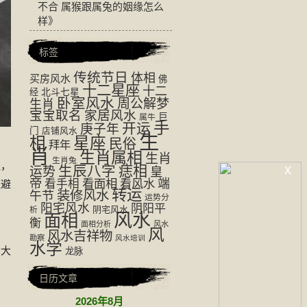
不合 属猴跟属兔的姻缘怎么
样
》
标签
传统节日
体相
买房风水
佛
十二星座
十二
经
北斗七星
卧室风水
周公解梦
生肖
宝宝取名
家居风水
巨
属牛
手
开运
庚子年
门
店铺风水
生
相
星座
民俗
拜年
肖
生肖属相
生肖
生肖兔
隘，
x
生辰八字
痣相
运势
皇
帝
看面相
看风水
端
看手相
应避
转运
装修风水
午节
运势分
阳宅风水
阴阳平
阴宅风水
析
风水
面相
衡
面相分析
风水
风
风水吉祥物
勘察
风水培训
水学
会大
龙脉
日历文章
2026年8月