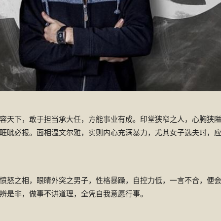
容天下，敢于担当承大任，方能事业有成。印堂狭窄之人，心胸狭
睚眦必报。面相温文尔雅，实则内心充满暴力，尤其女子选夫时，
愤怒之相，眼睛外突之男子，性格暴躁，自控力低，一言不合，便
辨是非，做事不讲道理，全凭自我意愿行事。