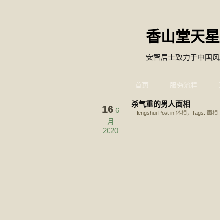
香山堂天星
安智居士致力于中国风
首页
服务流程
杀气重的男人面相
16
6
fengshui Post in
体相
，Tags:
面相
月
2020