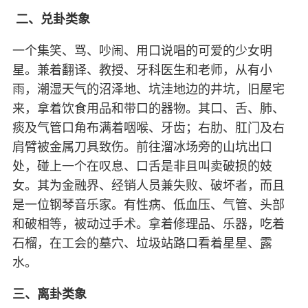
二、兑卦类象
一个集笑、骂、吵闹、用口说唱的可爱的少女明
星。兼着翻译、教授、牙科医生和老师，从有小
雨，潮湿天气的沼泽地、坑洼地边的井坑，旧屋宅
来，拿着饮食用品和带口的器物。其口、舌、肺、
痰及气管口角布满着咽喉、牙齿；右肋、肛门及右
肩臂被金属刀具致伤。前往溜冰场旁的山坑出口
处，碰上一个在叹息、口舌是非且叫卖破损的妓
女。其为金融界、经销人员兼失败、破坏者，而且
是一位钢琴音乐家。有性病、低血压、气管、头部
和破相等，被动过手术。拿着修理品、乐器，吃着
石榴，在工会的墓穴、垃圾站路口看着星星、露
水。
三、离卦类象