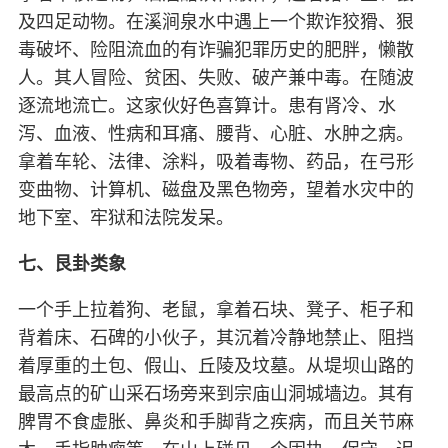
及四足动物。在溪涧泉水中遇上一个欺诈狡猾、狠
毒破坏、险阻流血的有诈骗犯罪历史的肥胖，懒散
人。其人冒险、贫困、失败、破产兼中毒。在随波
逐流地流亡。这家伙好色喜算计。患有肾冷、水
泻、血液、性病和耳痛、腰背、心脏、水肿之病。
拿着车轮、法律、涂料，吸着毒物、药品，在弓形
变曲物、计算机、磁盘及黑色物旁，望着水灾中的
地下室、牢狱和法院发呆。
七、艮卦类象
一个手上拉着狗、老鼠，拿着石块、凳子、柜子和
背着床、石碑的小伙子，其沉着冷静地禁止、阻挡
着厚重的土包、假山、丘陵及坟墓。从堤坝山路的
最高点的矿山采石场旁来到宗庙山洞城墙边。其有
脾胃不食虚胀、鼻炎和手脚背之疾病，而且关节麻