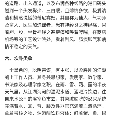
的道路、出入通道，以及布满各种线路的港口码头
碰到一个头发稀少、三白眼，且薄情多欲，极爱清
洁和疑惑说慌的僧尼寡妇。其自称为仙人、气功师
及商人、医生加造谣者。患有神经炎之神经痛，冒
着胆、股、坐骨神经之寒痹痛和呼着哮喘，在商店
机场旁的工艺设计院处，看着刮风、肠疾胀气和病
情不稳定的天气。
六、坎卦类象
一个黑色的，聪明善谋，有主张，以柔胜刚的江湖
船上工作人员。其身兼思想家，发明家、数学家、
书法家及心理学家之职。在雨、雪、霜、露的半夜
天气里。从江湖海河的湿泥水道、酒吧冷饮边，往
自来水公司的浴室鱼市去。其肾脏膀胱的泌尿系统
充满着水，耳、背、腰及性器官充满着血液循环。
拿着带核之物，油酒醋饮料液体；赶着猪、鱼、鼠