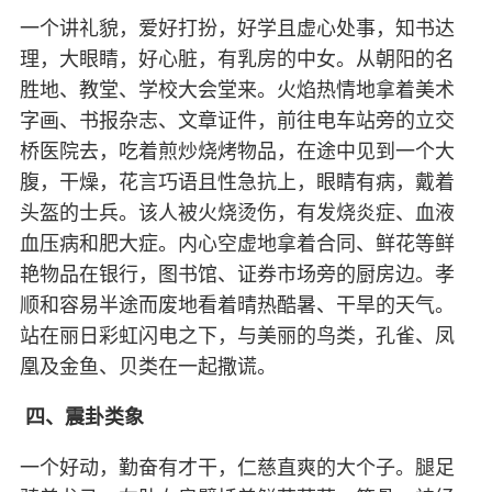
一个讲礼貌，爱好打扮，好学且虚心处事，知书达
理，大眼睛，好心脏，有乳房的中女。从朝阳的名
胜地、教堂、学校大会堂来。火焰热情地拿着美术
字画、书报杂志、文章证件，前往电车站旁的立交
桥医院去，吃着煎炒烧烤物品，在途中见到一个大
腹，干燥，花言巧语且性急抗上，眼睛有病，戴着
头盔的士兵。该人被火烧烫伤，有发烧炎症、血液
血压病和肥大症。内心空虚地拿着合同、鲜花等鲜
艳物品在银行，图书馆、证券市场旁的厨房边。孝
顺和容易半途而废地看着晴热酷暑、干旱的天气。
站在丽日彩虹闪电之下，与美丽的鸟类，孔雀、凤
凰及金鱼、贝类在一起撒谎。
四、震卦类象
一个好动，勤奋有才干，仁慈直爽的大个子。腿足