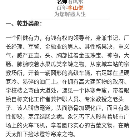
一、乾卦类象：
一个刚健有力，有钱有权的领导者，身兼书记、厂
长经理、军警、金融业的男人。其性格果决，重义
气，威严正直。头、胸部挂着金玉珠宝、神物，大
肠、肺腑咬着水果瓜类辛竦之物。从京城车站的宗
教场所，开着一辆圆形的高级车辆，右足踩在坚硬
寒冷、易碎的油门上。在拥有高大建筑物的政府、
学校楼之弯曲大道处，遇见一个体寒骨瘦，带着眼
镜自称文化工作者兼神职人员、专家教授之老头
子。该人骄傲霸道，头面筋骨加硬化症，而且有急
性便秘，寒症结肠之病。象乞丐下人般看着城市广
场上的火车飞机，拿着圆形实心的古董文物，在睛
天太阳下捡冰雹等寒凉之物。