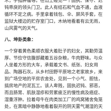
木，手指肿瘤等。在山上碰见一个固执、保守、迟
钝乖戾的领头门卫。此人有结石和气血不通，血液
循环不定之病。手里拿着钱包、伞、屏风手套，在
监狱大楼边的贮存室门口，木纳地看着有云无雨，
山风雾气的天气。
八、坤卦类象：
一个穿着黄色柔顺衣服大着肚子的妇女，其勤劳温
厚、节俭守信腹部藏着五谷杂粮，牛肉野味。与众
人坐着方形的大车，承载着文书、纸张、妇女用
品、陶器石灰。从乡村田野平原地之老家故乡，来
到广场空地的平房农舍处，见到一个小气、胆怯，
搞房地产的泥瓦工。该人卑贱，固执迟钝、邪恶，
而且肠胃、肌肤湿疹和劳累疲乏的慢性病及癌症、
湿重浮肿。拉着母牛在肉类加工厂的鸡窝猪舍兔笼
处，在黑暗中静静地看着裂开的阴天雾气潮湿的天