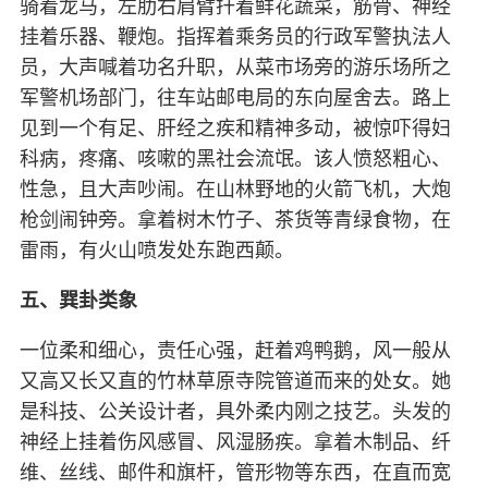
骑着龙马，左肋右肩臂扦着鲜花蔬菜，筋骨、神经
挂着乐器、鞭炮。指挥着乘务员的行政军警执法人
员，大声喊着功名升职，从菜市场旁的游乐场所之
军警机场部门，往车站邮电局的东向屋舍去。路上
见到一个有足、肝经之疾和精神多动，被惊吓得妇
科病，疼痛、咳嗽的黑社会流氓。该人愤怒粗心、
性急，且大声吵闹。在山林野地的火箭飞机，大炮
枪剑闹钟旁。拿着树木竹子、茶货等青绿食物，在
雷雨，有火山喷发处东跑西颠。
五、巽卦类象
一位柔和细心，责任心强，赶着鸡鸭鹅，风一般从
又高又长又直的竹林草原寺院管道而来的处女。她
是科技、公关设计者，具外柔内刚之技艺。头发的
神经上挂着伤风感冒、风湿肠疾。拿着木制品、纤
维、丝线、邮件和旗杆，管形物等东西，在直而宽