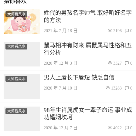
猜你喜欢
姓代的男孩名字帅气 取好听好名字
大师看风水
的方法
2021 年 7 月 18 日
2196
0
鼠马相冲有财来 属鼠属马性格和五
大师看风水
行分析
2020 年 12 月 3 日
3327
0
男人上唇长下唇短 缺乏自信
大师看风水
2020 年 7 月 10 日
13283
0
98年生肖属虎女一辈子命运 事业成
大师看风水
功婚姻坎坷
2020 年 12 月 7 日
4022
0