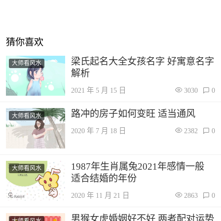
猜你喜欢
梁氏起名大全女孩名字 好寓意名字
大师看风水
解析
2021 年 5 月 15 日
3030
0
路冲的房子如何变旺 适当通风
大师看风水
2020 年 7 月 18 日
2382
0
1987年生肖属兔2021年感情一般
大师看风水
适合结婚的年份
2020 年 11 月 21 日
2863
0
男猴女虎婚姻好不好 两者配对运势
大师看风水