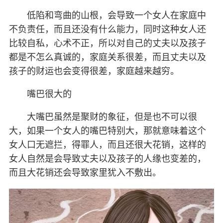
低陷和弯曲的山根，会导致一个女人在家庭中
不负责任，而且还没有什么能力，同时这种女人还
比较自私，心术不正，所以对自己的丈夫以及孩子
都是不怎么真诚的，家庭关系很差，而且丈夫以及
孩子的财运也会变得很差，家庭越来越穷。
嘴巴很大的
大嘴巴虽然是聚财的象征，但是也不可以很
大，如果一个女人的嘴巴特别大，那就意味着这个
女人口无遮拦，得罪人，而且还很大花销，这样的
女人自然是会导致丈夫以及孩子的人缘也变差的，
而且大花销还会导致家里犹入不敷出。