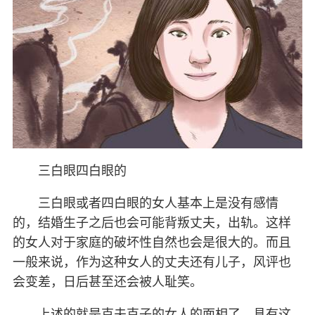
三白眼四白眼的
三白眼或者四白眼的女人基本上是没有感情
的，结婚生子之后也会可能背叛丈夫，出轨。这样
的女人对于家庭的破坏性自然也会是很大的。而且
一般来说，作为这种女人的丈夫还有儿子，风评也
会变差，日后甚至还会被人耻笑。
上述的就是克夫克子的女人的面相了。具有这