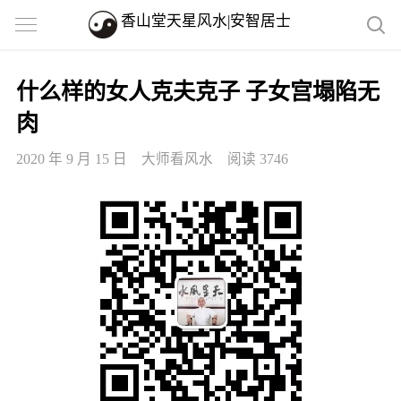
香山堂天星风水|安智居士
什么样的女人克夫克子 子女宫塌陷无
肉
2020 年 9 月 15 日
大师看风水
阅读 3746