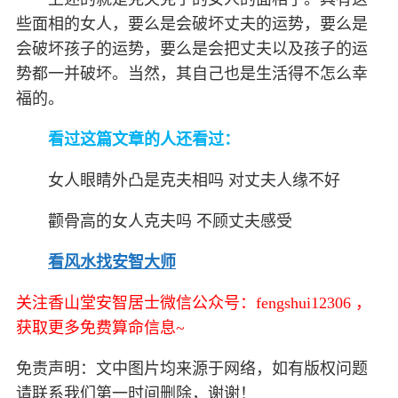
些面相的女人，要么是会破坏丈夫的运势，要么是
会破坏孩子的运势，要么是会把丈夫以及孩子的运
势都一并破坏。当然，其自己也是生活得不怎么幸
福的。
看过这篇文章的人还看过：
女人眼睛外凸是克夫相吗 对丈夫人缘不好
颧骨高的女人克夫吗 不顾丈夫感受
看风水找安智大师
关注香山堂安智居士微信公众号：fengshui12306 ，
获取更多免费算命信息~
免责声明：文中图片均来源于网络，如有版权问题
请联系我们第一时间删除，谢谢！