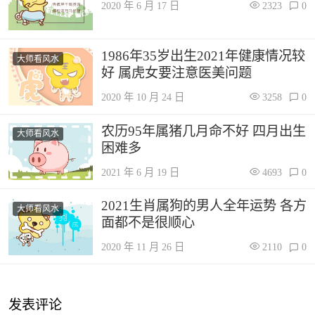
2020 年 6 月 17 日
2323
0
1986年35岁出生2021年健康情况较
大师看风水
好 属虎女要注意医美问题
2020 年 10 月 24 日
3258
0
农历95年属猪几月命不好 四月出生
大师看风水
困难多
2021 年 6 月 19 日
4693
0
2021生肖属狗的男人全年运势 各方
大师看风水
面都不是很顺心
2020 年 11 月 26 日
2110
0
发表评论