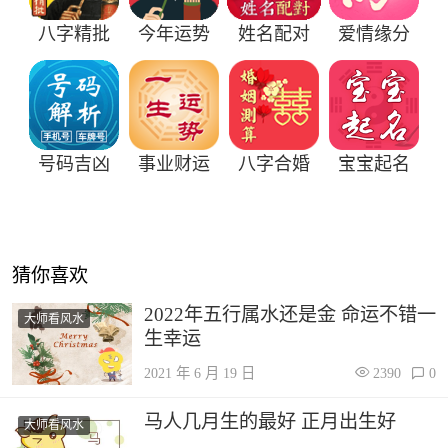
八字精批
今年运势
姓名配对
爱情缘分
号码吉凶
事业财运
八字合婚
宝宝起名
猜你喜欢
2022年五行属水还是金 命运不错一
大师看风水
生幸运
2021 年 6 月 19 日
2390
0
马人几月生的最好 正月出生好
大师看风水