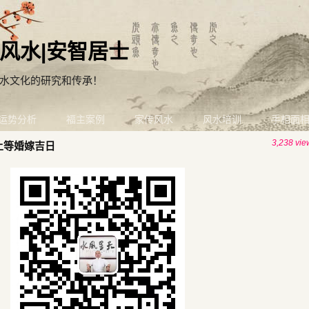
风水|安智居士
水文化的研究和传承！
运势分析
福主案例
家传风水
风水培训
手相面
3,238 vie
 上等婚嫁吉日