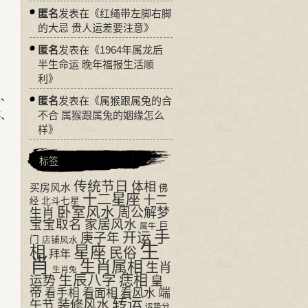
匿名
发表在《
红绳带左脚右脚
的大忌 贵人运差要注意
》
匿名
发表在《
1964年属龙后
半生命运 晚年福报生活顺
利
》
衣、
匿名
发表在《
属猴跟属兔的合
游、
不合 属猴跟属兔的姻缘怎么
样
》
标签
传统节日
体相
买房风水
佛
十二星座
十二
经
北斗七星
卧室风水
周公解梦
生肖
宝宝取名
家居风水
巨
属牛
手
开运
庚子年
门
店铺风水
生
相
星座
民俗
拜年
肖
生肖属相
生肖
生肖兔
生辰八字
痣相
运势
皇
帝
看面相
看风水
端
看手相
转运
装修风水
午节
运势分