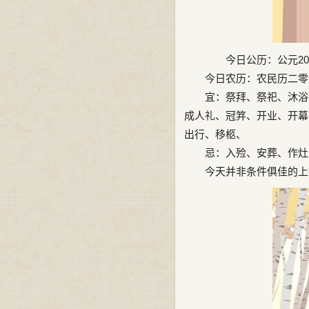
今日公历：公元202
今日农历：农民历二零二
宜：祭拜、祭祀、沐浴、
成人礼、冠笄、开业、开幕
出行、移柩、
忌：入殓、安葬、作灶、
今天并非条件俱佳的上等