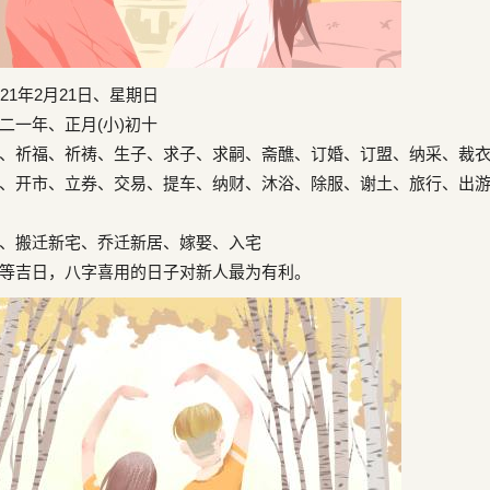
1年2月21日、星期日
一年、正月(小)初十
祈福、祈祷、生子、求子、求嗣、斋醮、订婚、订盟、纳采、裁
、开市、立券、交易、提车、纳财、沐浴、除服、谢土、旅行、出
搬迁新宅、乔迁新居、嫁娶、入宅
吉日，八字喜用的日子对新人最为有利。