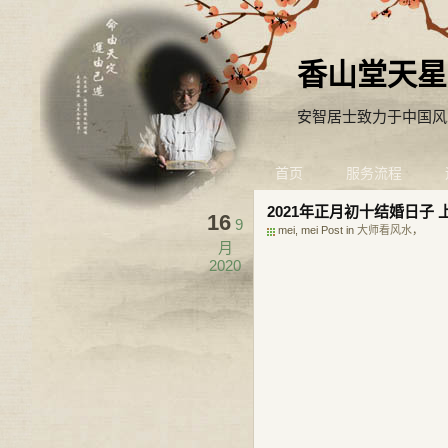
香山堂天星
安智居士致力于中国风
首页
服务流程
2021年正月初十结婚日子
16
9
mei, mei Post in
大师看风水
，
月
2020