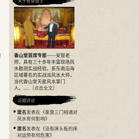
关于安智居士
，
香山堂首席专家
——安智老
要
师，具有三十多年丰富现场风
水勘测实战经验，系东南沿海
区域著名的实战派风水大师，
当代香山堂天星风水掌门
人。.....
（点击全文）
近期评论
匿名
发表在《
家里三门相通对
风水有何影响
》
匿名
发表在《
没有床头板的床
对运势有何危害
》