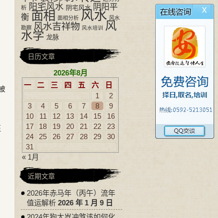
阳宅风水
阴阳平
x
阴宅风水
析
风水
面相
衡
面相分析
风水
风
风水吉祥物
勘察
风水培训
水学
龙脉
日历文章
2026年8月
一
二
三
四
五
六
日
被
1
2
3
4
5
6
7
8
9
10
11
12
13
14
15
16
17
18
19
20
21
22
23
征
24
25
26
27
28
29
30
31
« 1月
近期文章
2026年赤马年（丙午）流年
值运解析
2026 年 1 月 9 日
2024年狗太岁冲煞该如何化