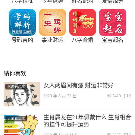
八字精批
今年运势
姓名配对
爱情缘分
号码吉凶
事业财运
八字合婚
宝宝起名
猜你喜欢
女人两眉间有痣 财运非常好
大师看风水
2020 年 8 月 22 日
2420
0
生肖属龙在21年佩戴什么 生肖相合
大师看风水
的挂件可提升运势