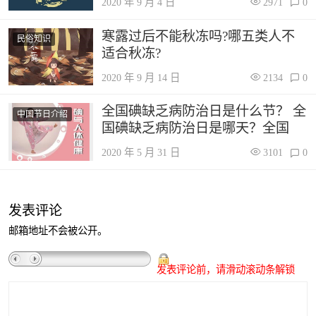
2020 年 9 月 4 日
2971
0
寒露过后不能秋冻吗?哪五类人不
民俗知识
适合秋冻?
2020 年 9 月 14 日
2134
0
全国碘缺乏病防治日是什么节？ 全
中国节日介绍
国碘缺乏病防治日是哪天？全国
2020 年 5 月 31 日
3101
0
发表评论
邮箱地址不会被公开。
发表评论前，请滑动滚动条解锁