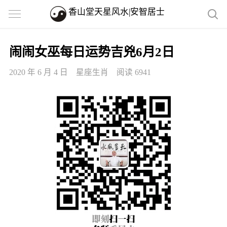
香山堂天星风水|安智居士
闹闹女巫每日运势吉兇6月2日
2020 年 6 月 4 日
星座生肖
阅读 6941