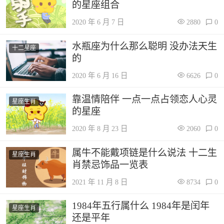
的星座组合
2020 年 6 月 7 日
2880
0
水瓶座为什么那么聪明 没办法天生
十二星座
的
2020 年 6 月 16 日
6626
0
靠温情陪伴 一点一点占领恋人心灵
星座生肖
的星座
2020 年 8 月 23 日
2060
0
属牛不能戴项链是什么说法 十二生
星座生肖
肖禁忌饰品一览表
2021 年 11 月 8 日
8734
0
1984年五行属什么 1984年是闰年
星座生肖
还是平年