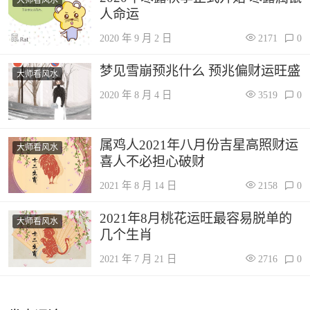
大师看风水
人命运
2020 年 9 月 2 日
2171
0
梦见雪崩预兆什么 预兆偏财运旺盛
大师看风水
2020 年 8 月 4 日
3519
0
属鸡人2021年八月份吉星高照财运
大师看风水
喜人不必担心破财
2021 年 8 月 14 日
2158
0
2021年8月桃花运旺最容易脱单的
大师看风水
几个生肖
2021 年 7 月 21 日
2716
0