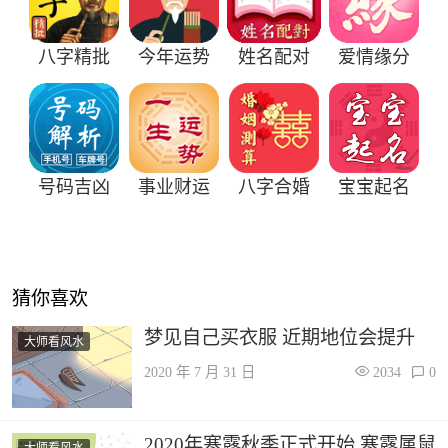
八字精批
今年运势
姓名配对
爱情缘分
号码吉凶
事业财运
八字合婚
宝宝起名
猜你喜欢
梦见自己买衣服 近期地位会提升
大师看风水
2020 年 7 月 31 日
2034
0
2020年寒露秋季正式开始 寒露属鼠