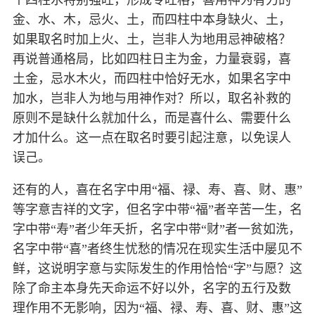
个四柱水特别强旺，形成专旺格，喜用神为有力的
金、水、木，忌火、土，而四柱中本身缺火、土，
如果取名时加上火、土，岂非人为地用忌神破格？
再说普通格局，比如四柱日主为金，力量衰弱，喜
土金，忌水木火，而四柱中恰好无水，如果名字中
加水，岂非人为地与用神作对？所以，取名补救的
原则不是缺什么就加什么，而是喜什么、需要什么
才加什么。这一点在取名时要引起注意，以免误人
误己。
还有的人，喜在名字中用“福、禄、寿、喜、财、惠”
等字意吉祥的文字，但名字中带“福”者辛苦一生，名
字中带“寿”者少年夭折，名字中带“财”者一贫如洗，
名字中带“喜”者终生忧愁的情况在现实生活中屡见不
鲜，这说明字意与实际发生的作用恰恰“字”与愿？这
除了命主本身先天命运不好以外，名字的五行及数
理作用不无影响，因为“福、禄、寿、喜、财、惠”这