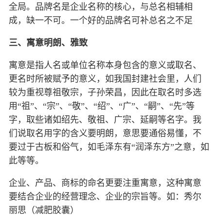
全局。品牌名是企业名称的核心，与总名相辅相
成，缺一不可。一个好的品牌名可补总名之不足
三、寓意明朗、雅致
寓意是指人名或单位名称本身包含的意义或取名、
更名时所被赋予的意义，如我国封建社会里，人们
较为重视尊祖敬宗，子孙荣昌，因此在取名时多选
用“祖”、“宗”、“敬”、“绍”、“广”、“嗣”、“先”等
字，取些诸如绍先、敬祖、广宗、延嗣等名字。我
们说取名用字的含义要明朗，意思要通俗易懂，不
要过于古板和俗气，如毛泽东有“润泽东方”之意，如
此等等。
企业、产品、商标的命名更要注重寓意，这种寓意
要结合企业的经营理念、企业的宗旨等。如：秀尔
丽思（减肥胶囊）