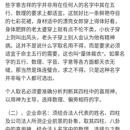
些字意吉祥的字并非用在任何人的名字中其在五
行、数理的要求上都适宜。这就好比一条鲜艳夺目
的七彩花裙，身材适中的漂亮女郎穿上得体好看，
身体肥胖的老太婆穿上就有点不伦不类，小伙子穿
上则叫出风头，老头子穿上别人会认为他有精神
病。这并不是说什么字取名用不得，而是要求必须
适宜于命主五行的需要，这也叫“量体裁衣”。如果名
字的五行、数理、字音、字意等各方面都天衣无
缝，那当然是珠连璧合，求之不得。只是这种名字
并非每个人都可选出。
个人取名必须要准确分析判断其四柱中的喜用神，
以用神为主导，选择数理、偏旁相符的字。
（二）、企业命名：须结合法人代表的姓名、四柱
及公司法人所测企业前景的卦象，取其四柱、八卦
中的喜用神，结合法人名字中的数理，选择与之数