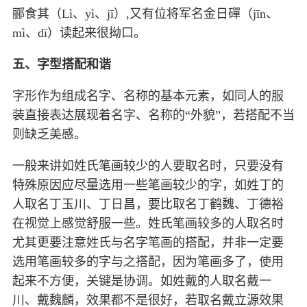
郦食其（Lì、yì、jī）,又有位将军名金日磾（jīn、
mì、dī）读起来很拗口。
五、字型搭配和谐
字形作为组成名字、名称的基本元素，如同人的服
装直接表达展现着名字、名称的“外貌”，若搭配不当
则缺乏美感。
一般来讲如姓氏笔画较少的人要取名时，只要没有
特殊原因应尽量选用一些笔画较少的字，如姓丁的
人取名丁玉川、丁日昌，要比取名丁鹤魏、丁德裕
在视觉上感觉舒服一些。姓氏笔画较多的人取名时
尤其更要注意姓氏与名字笔画的搭配，并非一定要
选用笔画较多的字与之搭配，因为笔画多了，使用
起来不方便，关键是协调。如姓戴的人取名戴一
川、戴魏麟，效果都不是很好，若取名戴立源效果