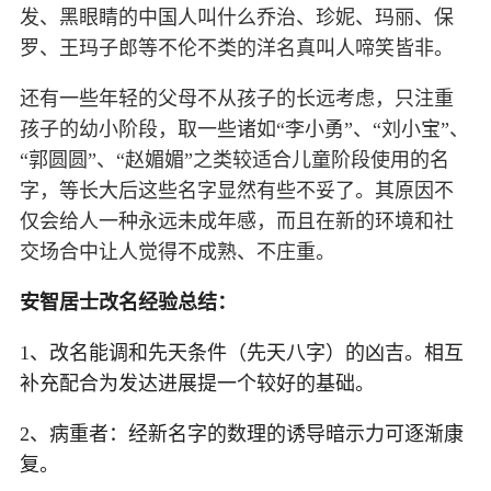
发、黑眼睛的中国人叫什么乔治、珍妮、玛丽、保
罗、王玛子郎等不伦不类的洋名真叫人啼笑皆非。
还有一些年轻的父母不从孩子的长远考虑，只注重
孩子的幼小阶段，取一些诸如“李小勇”、“刘小宝”、
“郭圆圆”、“赵媚媚”之类较适合儿童阶段使用的名
字，等长大后这些名字显然有些不妥了。其原因不
仅会给人一种永远未成年感，而且在新的环境和社
交场合中让人觉得不成熟、不庄重。
安智
居士改名经验总结：
1、改名能调和先天条件（先天八字）的凶吉。相互
补充配合为发达进展提一个较好的基础。
2、病重者：经新名字的数理的诱导暗示力可逐渐康
复。